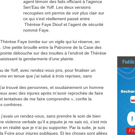
agent témoin des faits officiant à l’agence
Sen’Eau de Yoff. Les deux versions
recoupées ont permis de voir plus clair sur
ce qui s’est réellement passé entre
Thérèse Faye Diouf et l’agent de sécurité
nommé Faye.
hérèse Faye tombe sur un vigile qui lui réserve, en
. Une petite brouille entre la Patronne de la Case des
n pointe débouche sur des insultes à l’endroit de Thérèse
 saisissant la gendarmerie d’une plainte.
Public
u de Yoff, avec rendez-vous pris, pour finaliser un
me en tenue que j’ai salué à trois reprises, sans
 où j’ai trouvé des personnes, et soudainement un homme
neux avec des injures après m’avoir reprochée de faire
et tentatives de me faire comprendre », confie la
s confrères.
e j’avais un rendez-vous, sans prendre le soin de bien
e violence verbale qu’il a piquée je ne sais où, s’est mis
en réalité que je n’ai pu supporter. Par la suite, je suis
la Foire pour injures publiques. Et les choses sont allées