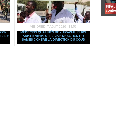
FIFA 
contre
VENDREDI 7 AOÛT 2026 - 14:56
PRIX
MÉDECINS QUALIFIÉS DE « TRAVAILLEURS
TAIRE
SAISONNIERS » : LA VIVE RÉACTION DU
SAMES CONTRE LA DIRECTION DU COUD