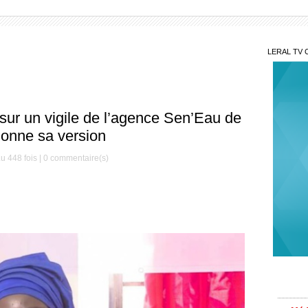
LERAL TV 
sur un vigile de l’agence Sen’Eau de
donne sa version
u 448 fois |
0
commentaire(s)
Le S
Préside
Méde
saison
contre