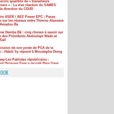
aire ASER / AEE Power EPC : Passe
s sur les réseaux entre Thierno Alassane
t Amadou Ba
ar Demba Bâ : cinq choses à savoir sur
e des Présidents Abdoulaye Wade et
Sall
ission de son poste de PCA de la
c : Habib Sy répond à Moustapha Dieng
aay-Les Patriotes républicains :
t Diomaye Faye a recruté Bara Gaye
BOOK