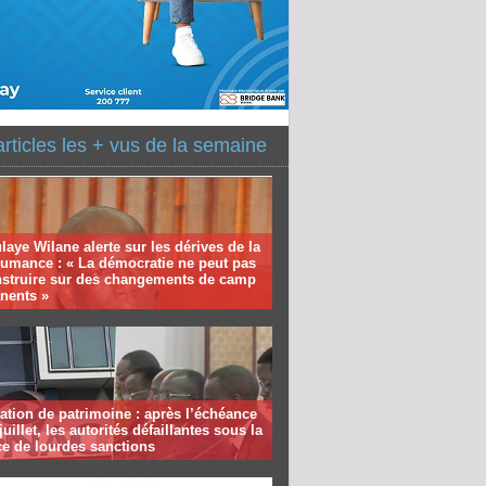
articles les + vus de la semaine
aye Wilane alerte sur les dérives de la
humance : « La démocratie ne peut pas
nstruire sur des changements de camp
nents »
ation de patrimoine : après l’échéance
juillet, les autorités défaillantes sous la
e de lourdes sanctions