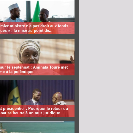
mier ministre n'a pas droit aux fonds
ques » : la mise au point de...
sur le septennat : Aminata Touré met
rme à la polémique
 présidentiel : Pourquoi le retour du
nat se heurte à un mur juridique