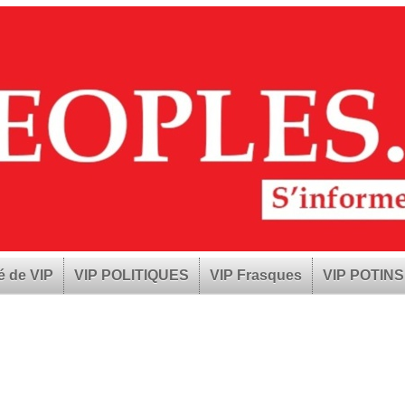
é de VIP
VIP POLITIQUES
VIP Frasques
VIP POTINS