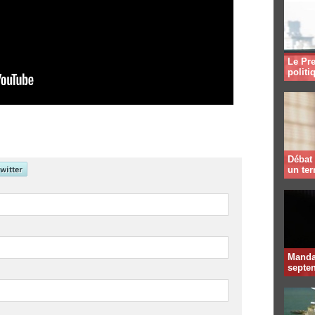
Le Pre
politi
Débat 
un te
Mandat
septen