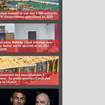
égal franchit le cap des 1 500 milliards
A d'exportations pétrolières en 2025
madou Makhtar Cissé échange avec
t Nuñez sur la sécurité et les JOJ
 2026
nissement des eaux pluviales à
ane : Le préfet annonce l’arrêt des
x le 14 août