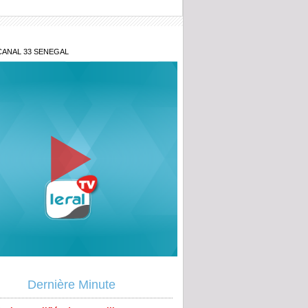
CANAL 33 SENEGAL
énégal lance la 2ᵉ édition du Prix du
nt pour l'innovation militaire
cins qualifiés de « travailleurs
niers » : La vive réaction du SAMES
Dernière Minute
 la direction du COUD