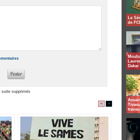
Le Sén
de FCF
Mouha
ommentaires
Lauren
Dakar
 suite supprimés
Assai
<
>
Tivaou
travau