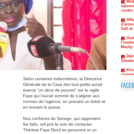
Aff
d'arme
Sall e
Oum
l’ombr
Macky 
Dém
Senele
Kiir
commen
Selon certaines indiscrétions, la Directrice
FACE
Générale de la Case des tout-petits aurait
exercé “un abus de pouvoir” sur le vigile
Faye qui l’aurait sommé de s’aligner aux
normes de l’agence, en prenant un ticket et
en suivant la queue.
Nos confrères de Senego, qui rapportent
les faits, ont pris le soin de contacter
Thérèse Faye Diouf en personne et un