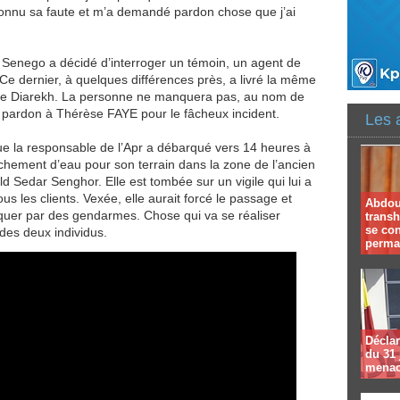
econnu sa faute et m’a demandé pardon chose que j’ai
Senego a décidé d’interroger un témoin, un agent de
e dernier, à quelques différences près, a livré la même
de Diarekh. La personne ne manquera pas, au nom de
pardon à Thérèse FAYE pour le fâcheux incident.
Les 
que la responsable de l’Apr a débarqué vers 14 heures à
chement d’eau pour son terrain dans la zone de l’ancien
d Sedar Senghor. Elle est tombée sur un vigile qui lui a
 les clients. Vexée, elle aurait forcé le passage et
Abdoul
rquer par des gendarmes. Chose qui va se réaliser
trans
se co
des deux individus.
perma
Déclar
du 31 
menac