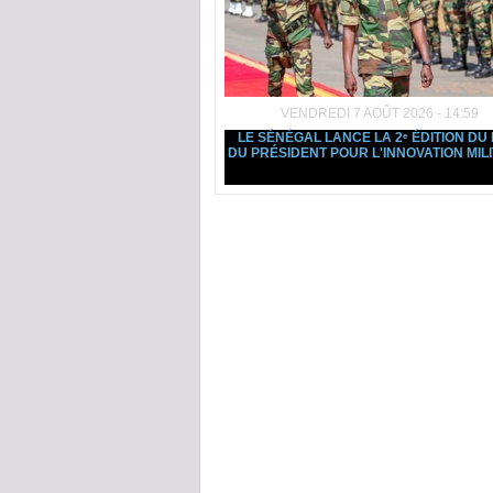
VENDREDI 7 AOÛT 2026 - 14:59
LE SÉNÉGAL LANCE LA 2ᵉ ÉDITION DU 
DU PRÉSIDENT POUR L'INNOVATION MILI