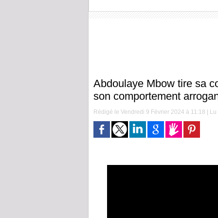
Abdoulaye Mbow tire sa c
son comportement arrogan
Rédigé le Vendredi 9 Février 2024 à 11:18 | Lu 