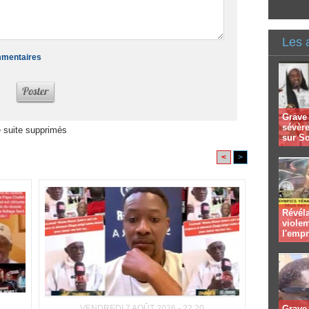
Les 
ommentaires
Grave 
sévèr
 suite supprimés
sur S
<
>
Révéla
viole
l'emp
VENDREDI 7 AOÛT 2026 - 22:20
Grave 