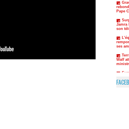
Sur
Jamra b
son té
L’éq
rempor
ses am
Ter
Walf a
ministr
Sur
révélat
sur so
Vac
FACE
Doumbo
envoie