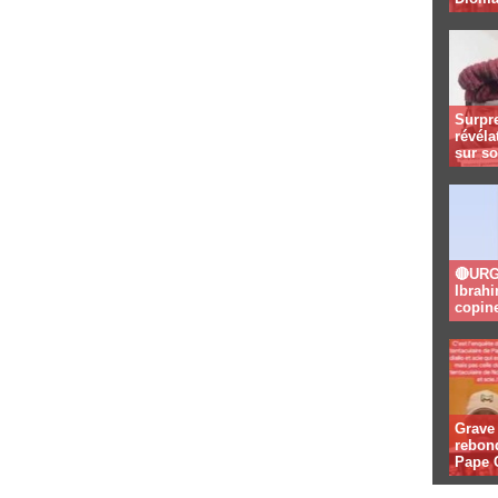
Surpre
révéla
sur so
🔴URGE
Ibrahi
copin
Grave 
rebon
Pape C