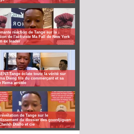
nante réaction de Tange sur la
tion de l'activiste Ma Fall de New York
n ex leader
NT-Tange éclate toute la vérité sur
ma Dieng fils du commerçant et sa
e Rema arrétée
révélation de Tange sur le
dissement du dossier des goordjiguen
heikh Diallo et cie