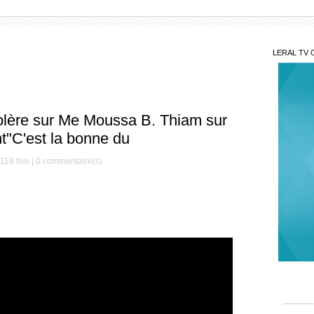
LERAL TV 
olère sur Me Moussa B. Thiam sur
t"C'est la bonne du
118 fois |
0
commentaire(s)
Grav
rebond
Pape Ch