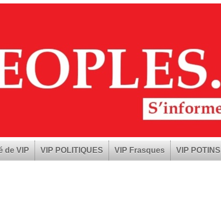
é de VIP
VIP POLITIQUES
VIP Frasques
VIP POTINS