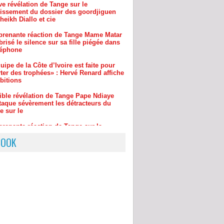
prenante réaction de Tange Mame Matar
risé le silence sur sa fille piégée dans
léphone
uipe de la Côte d’Ivoire est faite pour
ter des trophées» : Hervé Renard affiche
bitions
rible révélation de Tange Pape Ndiaye
ttaque sévèrement les détracteurs du
e sur le
prenante réaction de Tange sur la
ion de l'activiste Ma Fall de New York
n ex leader
ances en Grèce : Le Président
BOOK
uya se signale à bord d’un bateau et
 un message aux Guinéens