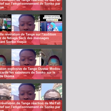
stef sur l'emprisonnement de Sonko par
ye
le révélation de Tange sur l'audition
te de Ndiaga Seck des messages
lant Sonko risque
ation explosive de Tange Oustaz Modou
ecarde les saboteurs de Sonko sur le
 de Dioma
révélation de Tange réaction de Ma Fall
stef sur l'emprisonnement de Sonko par
ye