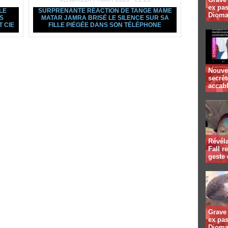
ex pa
LE
SURPRENANTE RÉACTION DE TANGE MAME
Dioma
S
MATAR JAMRA BRISÉ LE SILENCE SUR SA
 CIE
FILLE PIÉGÉE DANS SON TÉLÉPHONE
Nouvel
secrè
accab
Révél
Fall r
geste
Grave 
ex pa
Dioma