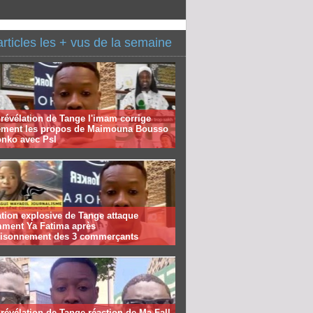
articles les + vus de la semaine
révélation de Tange l'imam corrige
ement les propos de Maimouna Bousso
onko avec Psl
tion explosive de Tange attaque
mment Ya Fatima après
risonnement des 3 commerçants
révélation de Tange réaction de Ma Fall