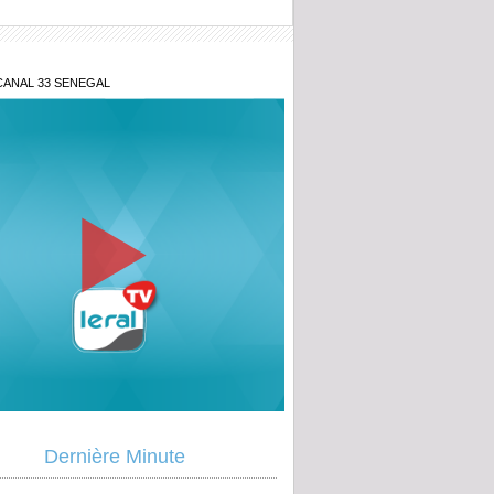
CANAL 33 SENEGAL
Dernière Minute
e révélation de Tange sur le
issement du dossier des goordjiguen
eikh Diallo et cie