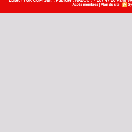
Editeur TGK COM Sarl. : Publicité : NABOU 77 107 47 26 Paris
Accès membres
|
Plan du site
|
Sy