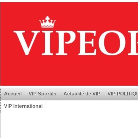
Accueil
VIP Sportifs
Actualité de VIP
VIP POLITI
VIP International