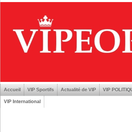
Accueil
VIP Sportifs
Actualité de VIP
VIP POLITI
VIP International