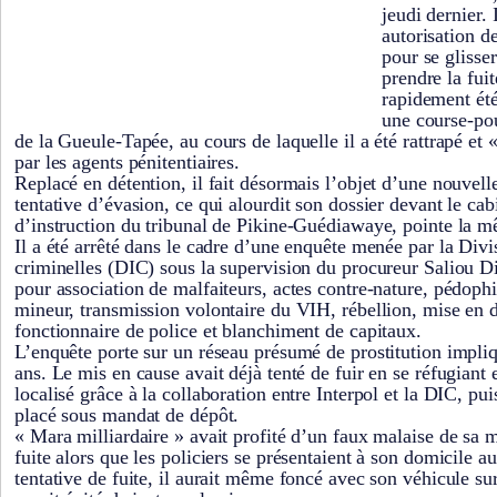
jeudi dernier. 
autorisation de
pour se glisser
prendre la fui
rapidement été
une course-pou
de la Gueule-Tapée, au cours de laquelle il a été rattrapé et 
par les agents pénitentiaires.
Replacé en détention, il fait désormais l’objet d’une nouvel
tentative d’évasion, ce qui alourdit son dossier devant le cab
d’instruction du tribunal de Pikine-Guédiawaye, pointe la 
Il a été arrêté dans le cadre d’une enquête menée par la Divi
criminelles (DIC) sous la supervision du procureur Saliou Di
pour association de malfaiteurs, actes contre-nature, pédophil
mineur, transmission volontaire du VIH, rébellion, mise en d
fonctionnaire de police et blanchiment de capitaux.
L’enquête porte sur un réseau présumé de prostitution impli
ans. Le mis en cause avait déjà tenté de fuir en se réfugiant
localisé grâce à la collaboration entre Interpol et la DIC, pui
placé sous mandat de dépôt.
« Mara milliardaire » avait profité d’un faux malaise de sa 
fuite alors que les policiers se présentaient à son domicile 
tentative de fuite, il aurait même foncé avec son véhicule sur