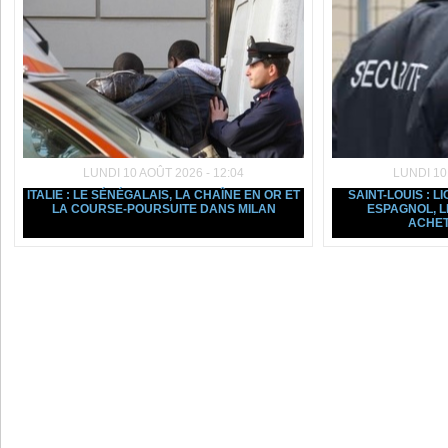
LUNDI 10 AOÛT 2026 - 12:04
LUNDI 10
ITALIE : LE SÉNÉGALAIS, LA CHAÎNE EN OR ET
SAINT-LOUIS : 
LA COURSE-POURSUITE DANS MILAN
ESPAGNOL, L
ACHE