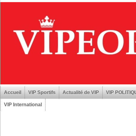
Accueil
VIP Sportifs
Actualité de VIP
VIP POLITI
VIP International