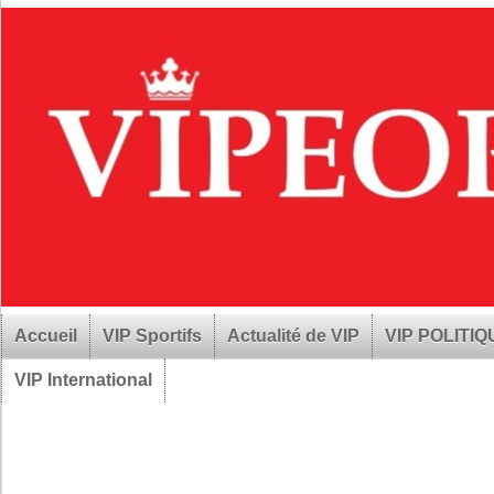
Accueil
VIP Sportifs
Actualité de VIP
VIP POLITI
VIP International