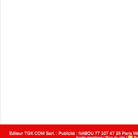
Editeur TGK COM Sarl. : Publicité : NABOU 77 107 47 26 Paris
Accès membres
|
Plan du site
|
Sy