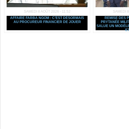
SAMEDI 8 AOÛT 2026 - 11:52
SAMEDI 8
AFFAIRE FARBA NGOM : C’EST DÉSORMAIS
REMISE DES 
AU PROCUREUR FINANCIER DE JOUER
PRYTANÉE MILI
SALUE UN MODÈLE
ET