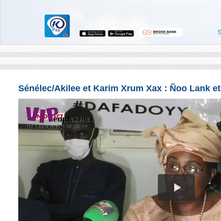
Sénélec/Akilee et Karim Xrum Xax : Ñoo Lank et