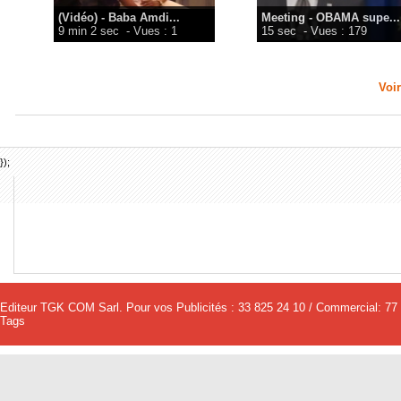
(Vidéo) - Baba Amdi...
Meeting - OBAMA supe...
9 min 2 sec
- Vues : 1
15 sec
- Vues : 179
Voir
});
Editeur TGK COM Sarl. Pour vos Publicités : 33 825 24 10 / Commercial: 77
Tags