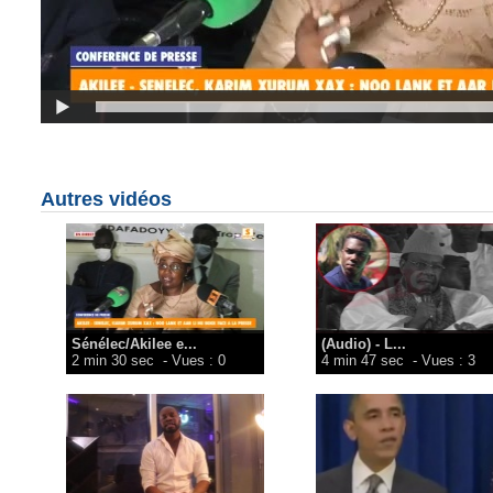
Autres vidéos
Sénélec/Akilee e...
(Audio) - L...
2 min 30 sec
- Vues : 0
4 min 47 sec
- Vues : 3