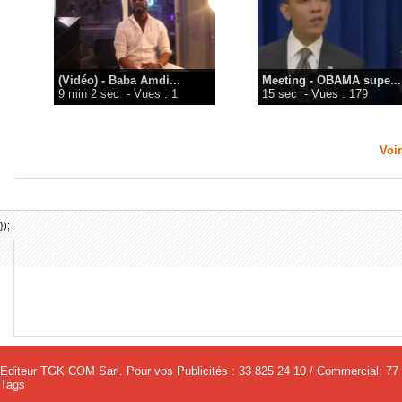
(Vidéo) - Baba Amdi...
Meeting - OBAMA supe...
9 min 2 sec
- Vues : 1
15 sec
- Vues : 179
Voir
});
Editeur TGK COM Sarl. Pour vos Publicités : 33 825 24 10 / Commercial: 77
Tags