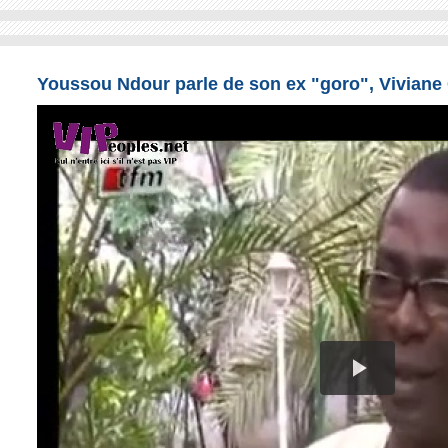
Youssou Ndour parle de son ex "goro", Viviane