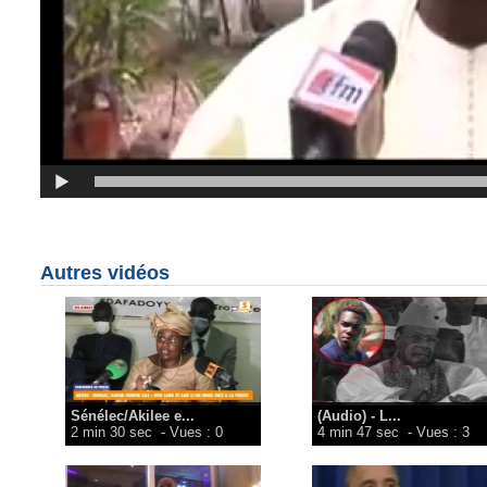
Autres vidéos
Sénélec/Akilee e...
(Audio) - L...
2 min 30 sec
- Vues : 0
4 min 47 sec
- Vues : 3