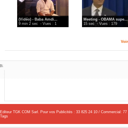
(Vidéo) - Baba Amdi...
Meeting - OBAMA supe...
9 min 2 sec
- Vues : 1
15 sec
- Vues : 179
Voir
});
Editeur TGK COM Sarl. Pour vos Publicités : 33 825 24 10 / Commercial: 77
Tags