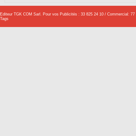
Editeur TGK COM Sarl. Pour vos Publicités : 33 825 24 10 / Commercial: 77
Tags