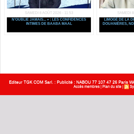
SAMEDI 8 AOÛT 2026 - 11:53
SAMEDI 8
N’OUBLIE JAMAIS... » : LES CONFIDENCES
LIMOGÉ DE LA D
INTIMES DE BAABA MAAL
DOUANIÈRES, ND
Editeur TGK COM Sarl. : Publicité : NABOU 77 107 47 26 Paris
Accès membres
|
Plan du site
|
Sy