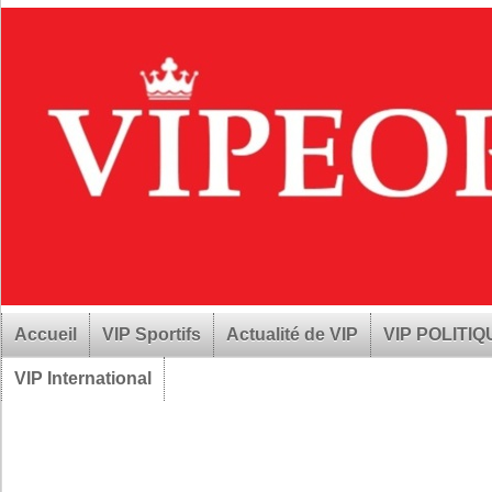
Accueil
VIP Sportifs
Actualité de VIP
VIP POLITI
VIP International