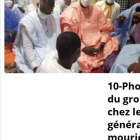
10-Pho
du gr
chez l
généra
mourid