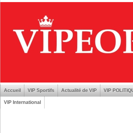
Accueil
VIP Sportifs
Actualité de VIP
VIP POLITI
VIP International