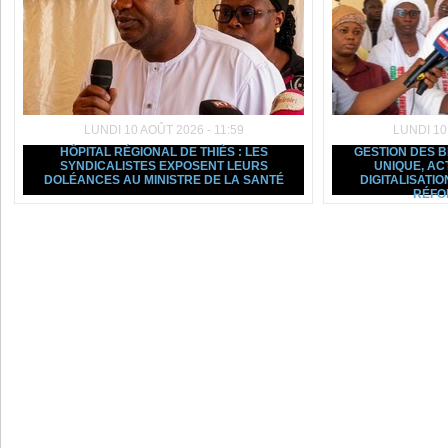
LUNDI 10 AOÛT 2026 - 11:59
LUNDI 10
HÔPITAL RÉGIONAL DE THIÈS : LES
GESTION DES B
SYNDICALISTES EXPOSENT LEURS
UNIQUE, AC
DOLÉANCES AU MINISTRE DE LA SANTÉ
DIGITALISATIO
RÉFO