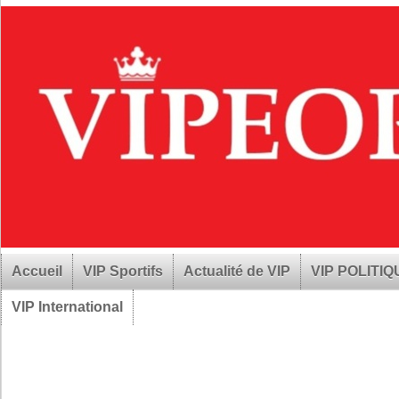
Accueil
VIP Sportifs
Actualité de VIP
VIP POLITI
VIP International