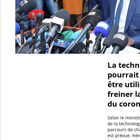
La techn
pourrait
être util
freiner 
du coron
Selon le ministr
de la technolog
parcours de c
est prévue, mêm