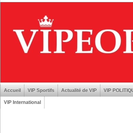
Accueil
VIP Sportifs
Actualité de VIP
VIP POLITI
VIP International