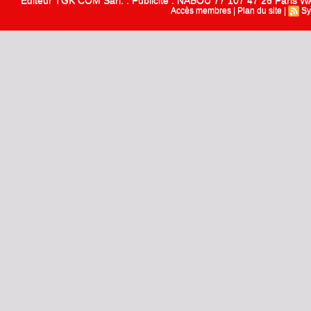
Editeur TGK COM Sarl. : Publicité : NABOU 77 107 47 26 Paris
Accès membres
|
Plan du site
|
Sy