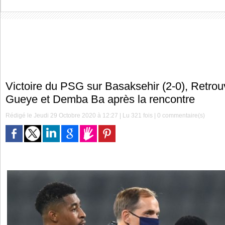
Victoire du PSG sur Basaksehir (2-0), Retrou
Gueye et Demba Ba après la rencontre
Rédigé le Jeudi 29 Octobre 2020 à 12:27 | Lu 321 fois |
0
commentaire(s)