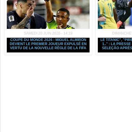
SAMEDI 20 JUIN 2026 - 14:19
DIMANCHE 1
COUPE DU MONDE 2026 : MIGUEL ALMIRÓN
LE TITANIC", "PIR
DEVIENT LE PREMIER JOUEUR EXPULSÉ EN
1.." : LA PRESS
VERTU DE LA NOUVELLE RÈGLE DE LA FIFA
SELEÇÃO APRÈS