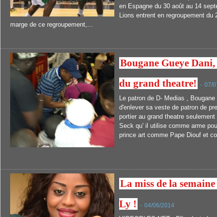
en Espagne du 30 août au 14 septe
Lions entrent en regroupement du 2
marge de ce regroupement,...
Bougane Gueye Dani, 
du grand theatre!
-
07/0
Le patron de D- Medias , Bougane 
d'enlever sa veste de patron de pre
portier au grand theatre seulement 
Seck qu' il utilise comme arme pou
prince art comme Pape Diouf et co
La miss de la semaine
Ly !
-
04/06/2014