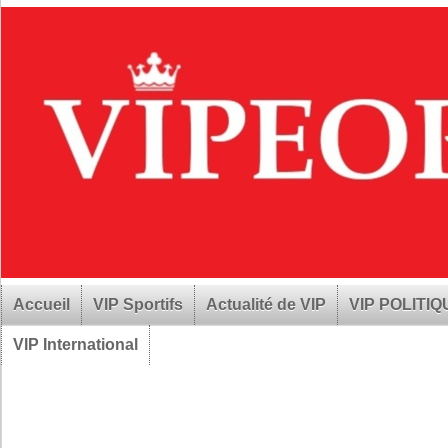
Accueil
VIP Sportifs
Actualité de VIP
VIP POLITI
VIP International