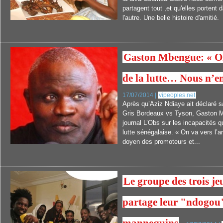
partagent tout ,et qu'elles portent 
l'autre. Une belle histoire d'amitié.
Gaston Mbengue: « On
de la lutte… Nous n’e
17/07/2014 |
vipeoples.net
Après qu’Aziz Ndiaye ait déclaré s
Gris Bordeaux vs Tyson, Gaston M
journal L’Obs sur les incapacités qu
lutte sénégalaise. « On va vers l’arr
doyen des promoteurs et...
Le groupe des trois jeu
partage leur "ndogou"