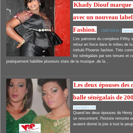
Khady Diouf marque s
avec un nouveau label
Fashion.
-
15/07/2014 |
vipeop
L'ex patronne du complexe Fifthy 
retour en force dans le milieu de 
intitulé Phoenix fashion. Très con
biz sénégalais par ses tenues et c
pratiquement habillée plusieurs stars de la musique ,de la...
Les deux épouses des 
balle sénégalais de 20
vipeoples.net
Quand les deux épouses de Henry 
se rencontrent, l'histoire remonte 
avaient donné la joie à tout le peu