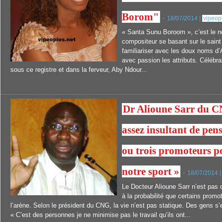
Borom"
-
18/07/2014 |
vipeop
« Santa Sunu Boroom », c’est le no
compositeur se basant sur le saint
familiariser avec les doux noms d’A
avec passion les attributs. Célébran
sous ce registre et dans la ferveur, Aby Ndour...
Dr Alioune Sarr du CN
assez insultant de pens
ou trois promoteurs p
notre sport »
-
18/07/2014 
Le Docteur Alioune Sarr n’est pas 
à la probabilité que certains promo
l’arène. Selon le président du CNG, la vie n’est pas statique. Des gens s’
« C’est des personnes je ne minimise pas le travail qu’ils ont...