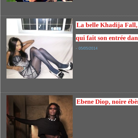
La belle Khadija Fal
qui fait son entrée dan
-
05/05/2014
Ebene Diop, noire ébè