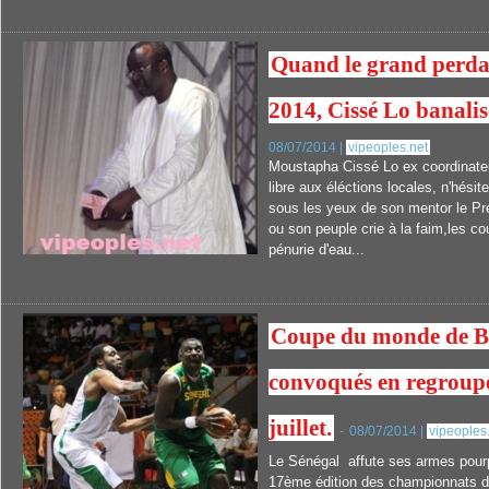
Quand le grand perdan
2014, Cissé Lo banalis
08/07/2014 |
vipeoples.net
Moustapha Cissé Lo ex coordinateu
libre aux éléctions locales, n'hésit
sous les yeux de son mentor le P
ou son peuple crie à la faim,les cou
pénurie d'eau...
Coupe du monde de Ba
convoqués en regroup
juillet.
-
08/07/2014 |
vipeoples
Le Sénégal affute ses armes pourp
17ème édition des championnats 