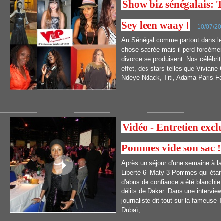
Show biz sénégalais: T
Sey leen waay !
-
10/07/20
Au Sénégal comme partout dans le
chose sacrée mais il perd forcémen
divorce se produisent. Nos célébri
effet, des stars telles que Viviane
Ndeye Ndack, Titi, Adama Paris F
Vidéo - Entretien excl
Pommes vide son sac !
Après un séjour d'une semaine à l
Liberté 6, Maty 3 Pommes qui étai
d'abus de confiance a été blanchie 
délits de Dakar. Dans une interview
journaliste dit tout sur la fameuse
Dubaï,...