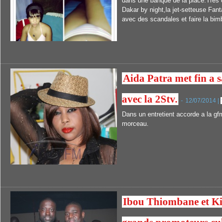
dans une banque de la place.Tres 
Dakar by night,la jet-setteuse Fant
avec des scandales et faire la bi
Aida Patra met fin a s
avec la 2Stv.
-
12/07/2014 |
Dans un entretient accorde a la gf
morceau.
Ibou Thiombane et Ki