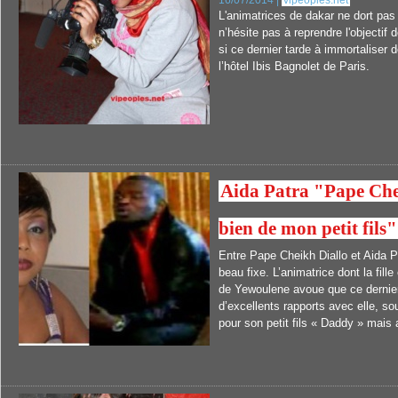
16/07/2014 |
vipeoples.net
L'animatrices de dakar ne dort pa
n’hésite pas à reprendre l'object
si ce dernier tarde à immortaliser d
l’hôtel Ibis Bagnolet de Paris.
Aida Patra "Pape Che
bien de mon petit fils"
Entre Pape Cheikh Diallo et Aida Pa
beau fixe. L’animatrice dont la fill
de Yewoulene avoue que ce dernier 
d’excellents rapports avec elle, sou
pour son petit fils « Daddy » mais 