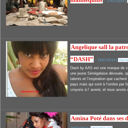
mannequins
-
17/07/2014 |
Angelique sall la pat
“DASH”
-
16/07/2014 |
vipeo
Dash by AAS est une marque de v
une jeune Sénégalaise dévouée, qu
talents et l’inspiration que cache
pays mais qui sont à l’ombre par 
croyons à l’ avenir, et nous avons 
Amina Poté dans ses dé