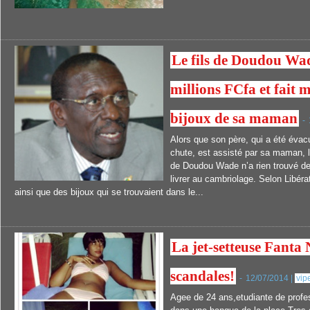
Le fils de Doudou Wad
millions FCfa et fait m
bijoux de sa maman
-
Alors que son père, qui a été éva
chute, est assisté par sa maman, l’a
de Doudou Wade n’a rien trouvé de
livrer au cambriolage. Selon Libérat
ainsi que des bijoux qui se trouvaient dans le...
La jet-setteuse Fanta 
scandales!
-
12/07/2014 |
vip
Agee de 24 ans,etudiante de profes