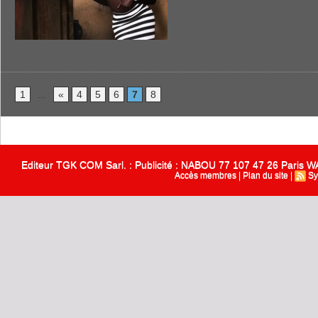
1
...
«
4
5
6
7
8
Editeur TGK COM Sarl. : Publicité : NABOU 77 107 47 26 Paris
Accès membres
|
Plan du site
|
Sy