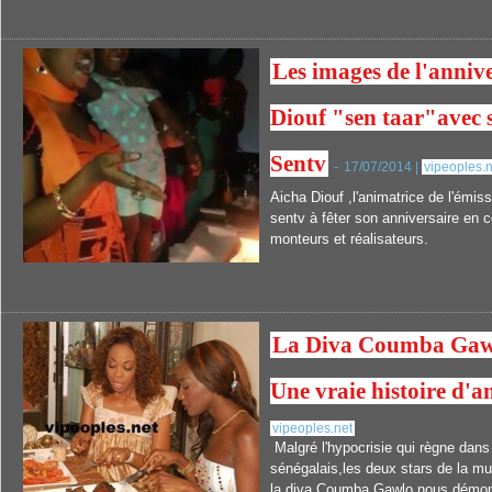
Les images de l'anniv
Diouf "sen taar"avec s
Sentv
-
17/07/2014 |
vipeoples.n
Aicha Diouf ,l'animatrice de l'émis
sentv à fêter son anniversaire en
monteurs et réalisateurs.
La Diva Coumba Gawl
Une vraie histoire d'a
vipeoples.net
Malgré l'hypocrisie qui règne dans
sénégalais,les deux stars de la mu
la diva Coumba Gawlo nous démontr