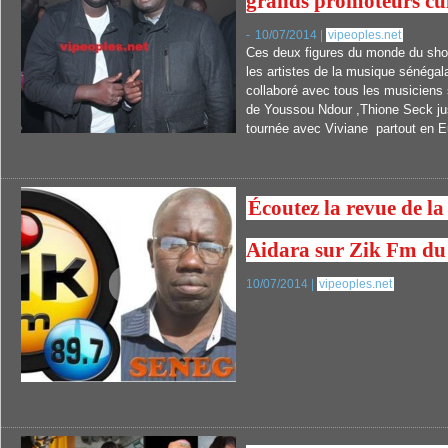
grands promoteurs cul
-
10/07/2014 |
vipeoples.net
Ces deux figures du monde du sho
les artistes de la musique sénégal
collaboré avec tous les musiciens 
de Youssou Ndour ,Thione Seck j
tournée avec Viviane partout en 
Écoutez la revue de l
Aidara sur Zik Fm du 
10/07/2014 |
vipeoples.net