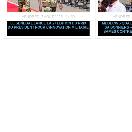
VENDREDI 7 AOÛT 2026 - 14:59
VENDREDI 7
LE SÉNÉGAL LANCE LA 2ᵉ ÉDITION DU PRIX
MÉDECINS QUALI
DU PRÉSIDENT POUR L'INNOVATION MILITAIRE
SAISONNIERS »
SAMES CONTRE 