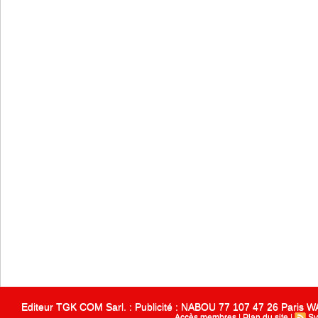
Editeur TGK COM Sarl. : Publicité : NABOU 77 107 47 26 Paris
Accès membres
|
Plan du site
|
Sy