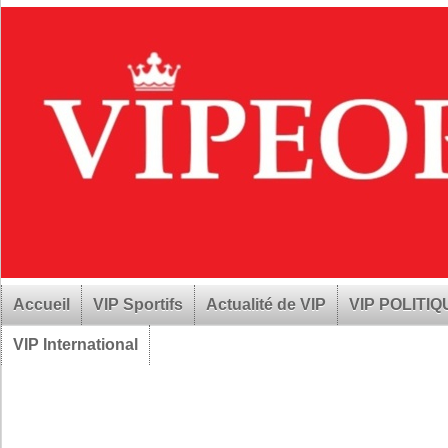
Accueil
VIP Sportifs
Actualité de VIP
VIP POLITI
VIP International