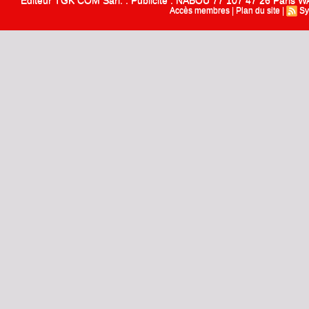
Editeur TGK COM Sarl. : Publicité : NABOU 77 107 47 26 Paris
Accès membres
|
Plan du site
|
Sy