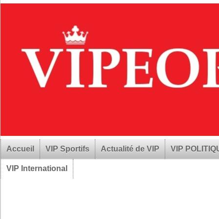
Accueil
VIP Sportifs
Actualité de VIP
VIP POLITI
VIP International