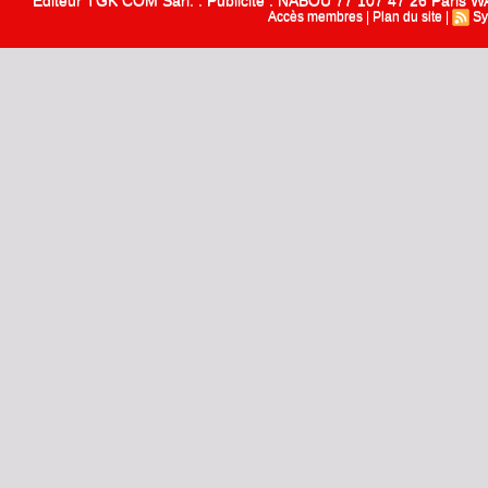
Editeur TGK COM Sarl. : Publicité : NABOU 77 107 47 26 Paris
Accès membres
|
Plan du site
|
Sy