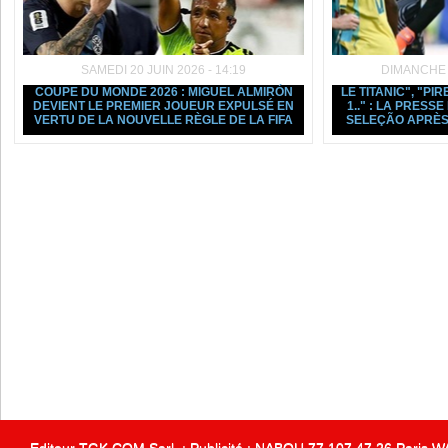
SAMEDI 20 JUIN 2026 - 14:19
DIMANCHE 1
COUPE DU MONDE 2026 : MIGUEL ALMIRÓN
LE TITANIC", "PIR
DEVIENT LE PREMIER JOUEUR EXPULSÉ EN
1.." : LA PRESS
VERTU DE LA NOUVELLE RÈGLE DE LA FIFA
SELEÇÃO APRÈS