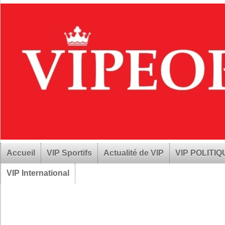
Accueil
VIP Sportifs
Actualité de VIP
VIP POLITI
VIP International