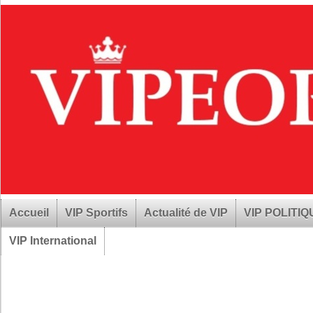
Accueil
VIP Sportifs
Actualité de VIP
VIP POLITI
VIP International