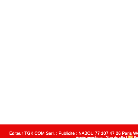
Editeur TGK COM Sarl. : Publicité : NABOU 77 107 47 26 Paris
Accès membres
|
Plan du site
|
Sy