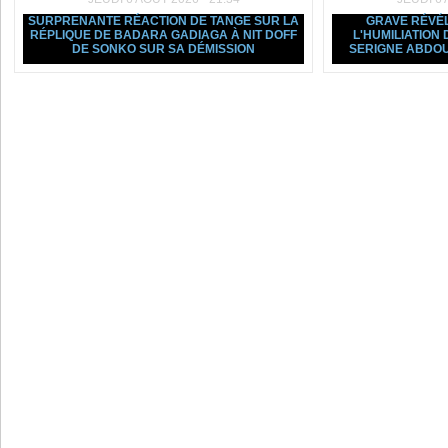
SURPRENANTE RÉACTION DE TANGE SUR LA
GRAVE RÉVÉL
RÉPLIQUE DE BADARA GADIAGA À NIT DOFF
L'HUMILIATION
DE SONKO SUR SA DÉMISSION
SERIGNE ABDOU