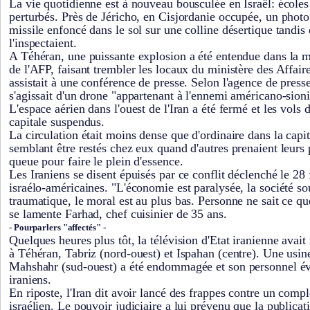
La vie quotidienne est à nouveau bousculée en Israël: écoles
perturbés. Près de Jéricho, en Cisjordanie occupée, un phot
missile enfoncé dans le sol sur une colline désertique tandis
l'inspectaient.
A Téhéran, une puissante explosion a été entendue dans la m
de l'AFP, faisant trembler les locaux du ministère des Affaire
assistait à une conférence de presse. Selon l'agence de press
s'agissait d'un drone "appartenant à l'ennemi américano-sionis
L'espace aérien dans l'ouest de l'Iran a été fermé et les vols 
capitale suspendus.
La circulation était moins dense que d'ordinaire dans la capit
semblant être restés chez eux quand d'autres prenaient leurs 
queue pour faire le plein d'essence.
Les Iraniens se disent épuisés par ce conflit déclenché le 28 
israélo-américaines. "L'économie est paralysée, la société sou
traumatique, le moral est au plus bas. Personne ne sait ce q
se lamente Farhad, chef cuisinier de 35 ans.
- Pourparlers "affectés" -
Quelques heures plus tôt, la télévision d'Etat iranienne avait
à Téhéran, Tabriz (nord-ouest) et Ispahan (centre). Une usi
Mahshahr (sud-ouest) a été endommagée et son personnel év
iraniens.
En riposte, l'Iran dit avoir lancé des frappes contre un com
israélien. Le pouvoir judiciaire a lui prévenu que la publica