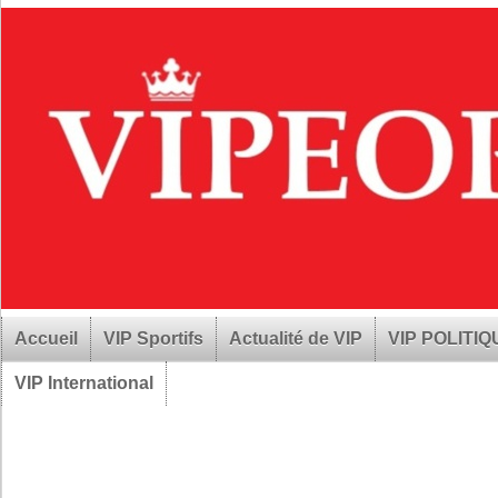
Accueil
VIP Sportifs
Actualité de VIP
VIP POLITI
VIP International