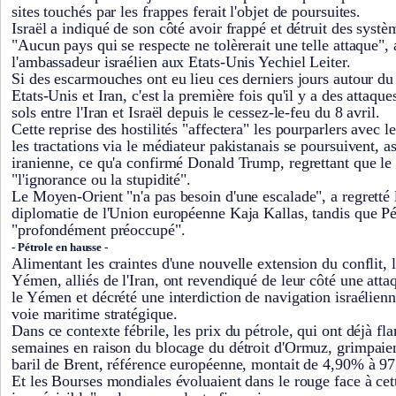
sites touchés par les frappes ferait l'objet de poursuites.
Israël a indiqué de son côté avoir frappé et détruit des systè
"Aucun pays qui se respecte ne tolèrerait une telle attaque"
l'ambassadeur israélien aux Etats-Unis Yechiel Leiter.
Si des escarmouches ont eu lieu ces derniers jours autour du
Etats-Unis et Iran, c'est la première fois qu'il y a des attaqu
sols entre l'Iran et Israël depuis le cessez-le-feu du 8 avril.
Cette reprise des hostilités "affectera" les pourparlers avec 
les tractations via le médiateur pakistanais se poursuivent, a
iranienne, ce qu'a confirmé Donald Trump, regrettant que le 
"l'ignorance ou la stupidité".
Le Moyen-Orient "n'a pas besoin d'une escalade", a regretté l
diplomatie de l'Union européenne Kaja Kallas, tandis que Péki
"profondément préoccupé".
- Pétrole en hausse -
Alimentant les craintes d'une nouvelle extension du conflit, 
Yémen, alliés de l'Iran, ont revendiqué de leur côté une atta
le Yémen et décrété une interdiction de navigation israélien
voie maritime stratégique.
Dans ce contexte fébrile, les prix du pétrole, qui ont déjà fl
semaines en raison du blocage du détroit d'Ormuz, grimpai
baril de Brent, référence européenne, montait de 4,90% à 97
Et les Bourses mondiales évoluaient dans le rouge face à cette