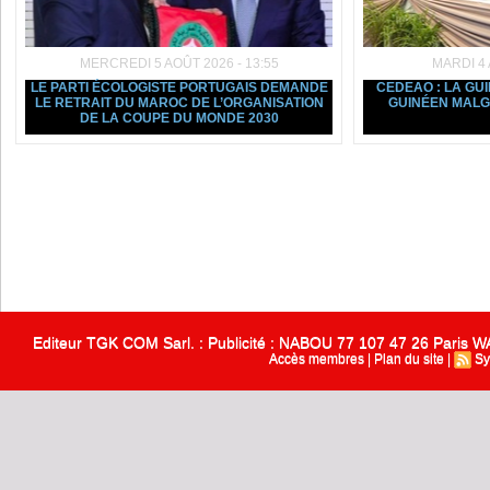
MERCREDI 5 AOÛT 2026 - 13:55
MARDI 4 
LE PARTI ÉCOLOGISTE PORTUGAIS DEMANDE
CEDEAO : LA GU
LE RETRAIT DU MAROC DE L’ORGANISATION
GUINÉEN MALGR
DE LA COUPE DU MONDE 2030
Editeur TGK COM Sarl. : Publicité : NABOU 77 107 47 26 Paris
Accès membres
|
Plan du site
|
Sy