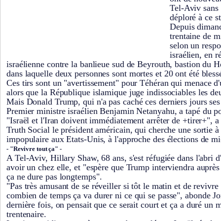
Tel-Aviv sans 
déploré à ce s
Depuis dimanch
trentaine de mi
selon un respo
israélien, en 
israélienne contre la banlieue sud de Beyrouth, bastion du H
dans laquelle deux personnes sont mortes et 20 ont été bless
Ces tirs sont un "avertissement" pour Téhéran qui menace d'u
alors que la République islamique juge indissociables les deu
Mais Donald Trump, qui n'a pas caché ces derniers jours ses
Premier ministre israélien Benjamin Netanyahu, a tapé du poi
"Israël et l'Iran doivent immédiatement arrêter de +tirer+", a
Truth Social le président américain, qui cherche une sortie à 
impopulaire aux Etats-Unis, à l'approche des élections de m
- "Revivre tout ça" -
A Tel-Aviv, Hillary Shaw, 68 ans, s'est réfugiée dans l'abri 
avoir un chez elle, et "espère que Trump interviendra auprè
ça ne dure pas longtemps".
"Pas très amusant de se réveiller si tôt le matin et de revivre
combien de temps ça va durer ni ce qui se passe", abonde Jo
dernière fois, on pensait que ce serait court et ça a duré un m
trentenaire.