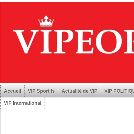
Accueil
VIP Sportifs
Actualité de VIP
VIP POLITI
VIP International