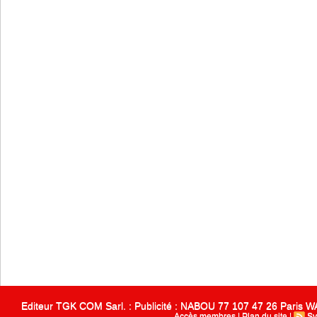
Editeur TGK COM Sarl. : Publicité : NABOU 77 107 47 26 Paris
Accès membres
|
Plan du site
|
Sy