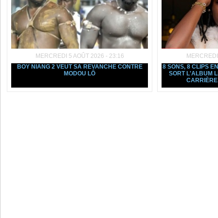
MERCREDI 5 AOÛT 2026 - 23:16
MERCREDI 5
BOY NIANG 2 VEUT SA REVANCHE CONTRE
8 SONS, 8 CLIPS E
MODOU LÔ
SORT L'ALBUM L
CARRIÈRE, 