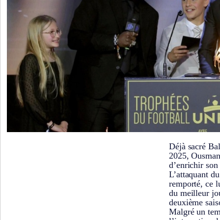
Déjà sacré Ba
2025, Ousman
d’enrichir son
L’attaquant du
remporté, ce 
du meilleur jo
deuxième sais
Malgré un temp