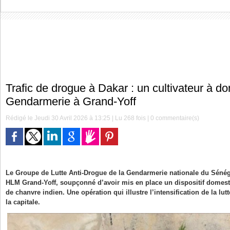
Trafic de drogue à Dakar : un cultivateur à dom
Gendarmerie à Grand-Yoff
Rédigé le Jeudi 30 Avril 2026 à 13:25 | Lu 268 fois |
0
commentaire(s)
Le Groupe de Lutte Anti-Drogue de la Gendarmerie nationale du Sénéga
HLM Grand-Yoff, soupçonné d’avoir mis en place un dispositif domesti
de chanvre indien. Une opération qui illustre l’intensification de la lut
la capitale.