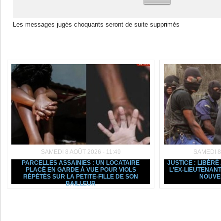
Les messages jugés choquants seront de suite supprimés
Dans la même rubrique :
SAMEDI 8 AOÛT 2026 - 11:49
SAMEDI 8
PARCELLES ASSAINIES : UN LOCATAIRE
JUSTICE : LIBÉRÉ
PLACÉ EN GARDE À VUE POUR VIOLS
L'EX-LIEUTENAN
RÉPÉTÉS SUR LA PETITE-FILLE DE SON
NOUVEL
BAILLEUR