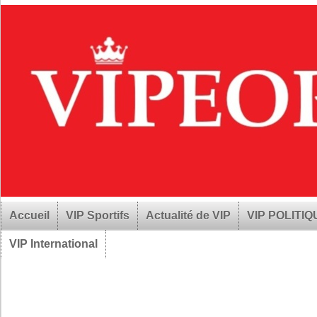
Accueil
VIP Sportifs
Actualité de VIP
VIP POLITI
VIP International