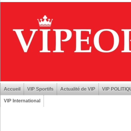
Accueil
VIP Sportifs
Actualité de VIP
VIP POLITI
VIP International