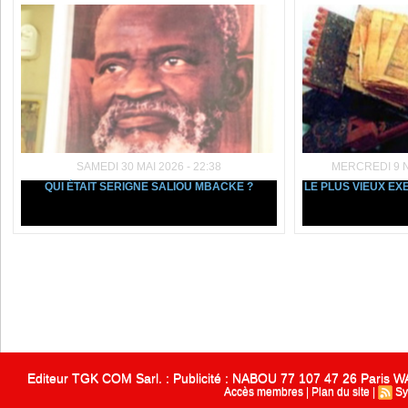
SAMEDI 30 MAI 2026 - 22:38
MERCREDI 9 N
QUI ÉTAIT SERIGNE SALIOU MBACKE ?
LE PLUS VIEUX E
Editeur TGK COM Sarl. : Publicité : NABOU 77 107 47 26 Paris
Accès membres
|
Plan du site
|
Sy