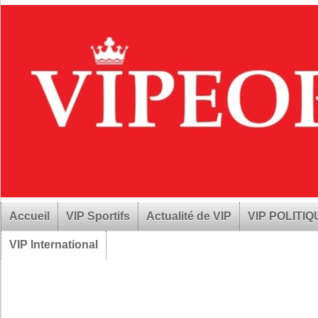
Accueil
VIP Sportifs
Actualité de VIP
VIP POLITI
VIP International