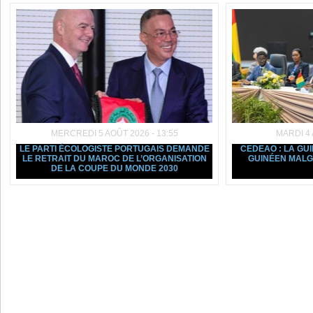
MERCREDI 5 AOÛT 2026 - 13:55
MARDI 4 
LE PARTI ÉCOLOGISTE PORTUGAIS DEMANDE
CEDEAO : LA GU
LE RETRAIT DU MAROC DE L’ORGANISATION
GUINÉEN MALGR
DE LA COUPE DU MONDE 2030