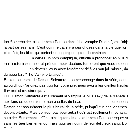
Ian Somerhalder, alias le beau Damon dans "the Vampire Diaries", est l'obj
la part de ses fans. C'est comme ça, il y a des choses dans la vie que l'on 
plein été, les filles qui portent un legging en guise de pantalon.
Ian Somerhalder
a certes un nom compliqué, difficile à prononcer en plus 
mal à retenir son nom et prénom, nous doutons fortement que vous ne con
Véritable it-boy
en devenir, vous avez forcément déjà vu son joli minois, dan
du beau Ian, "The Vampire Diaries".
Et bien oui, c'est de Damon Salvatore, son personnage dans la série, dont 
aujourd'hui. (Ne criez pas trop fort votre joie, nous avons les oreilles fragile
Il mord et on aime ça...
Oui, Damon Salvatore est sûrement le vampire le plus sexy de la planète.
aux fans de ce dernier, et non à celles du beau
Robert Pattinson
, entendon
Damon est assurément le plus brutal de la série, puisqu'il tue ses victimes 
déconcertante. Mais ce n'est pas pour autant qu'il est réellement méchant,
ou aider. Surprenant... C'est ainsi qu'on aime voir le beau Damon croquer ses
sans les tuer bien entendu, mais pour se nourrir de leur délicieux sang. Bon