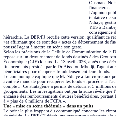
Ousmane Ndiay
financières.
L'opinion publ
tentative de s
Ndiaye, gestio
YES à Bambey
conséquence d
hiérarchie. La DER/FJ rectifie cette version, qualifiant ce ré
»et affirmant que ce sont des « actes de détournement de fi
poussé l'agent à mettre en scène son geste.
Selon les précisions de la Cellule de Communication de la D
repose sur un détournement de fonds destinés à des Groupem
Économique (GIE) locaux. Le 13 avril 2026, après une céré
financements présidée par le Dr Aissatou Mbodji, l'agent aura
bénéficiaires pour récupérer frauduleusement leurs fonds.
Le communiqué explique que M. Ndiaye a fait croire aux pré
avait été mandaté pour récupérer les fonds et procéder à l’ac
compte ». Ce stratagème a permis de détourner 5 millions d
groupements. Les investigations ont par la suite révélé que l
encaissé des remboursements d'autres bénéficiaires, portant l
à « plus de 6 millions de FCFA ».
Une « mise en scène théâtrale » dans un puits
Le point le plus frappant du communiqué concerne les circon
de suicide. La DER/FJ décrit une manœuvre orchestrée : le g