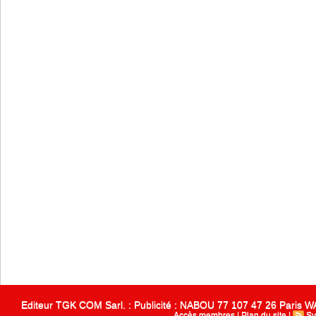
Editeur TGK COM Sarl. : Publicité : NABOU 77 107 47 26 Paris
Accès membres
|
Plan du site
|
Sy