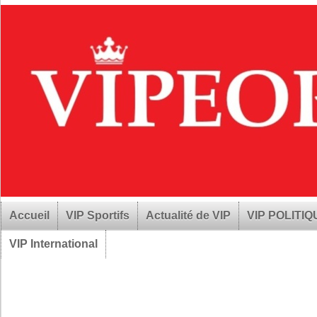
Accueil
VIP Sportifs
Actualité de VIP
VIP POLITI
VIP International