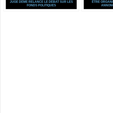
JUGE DÈME RELANCE LE DÉBAT SUR LES
ÊTRE ORGANI
FONDS POLITIQUES
ANNON