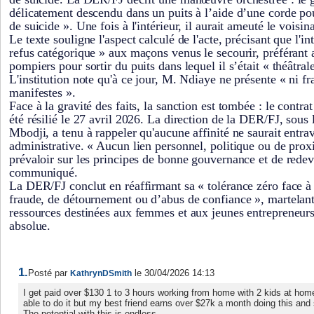
délicatement descendu dans un puits à l’aide d’une corde po
de suicide ». Une fois à l'intérieur, il aurait ameuté le voisin
Le texte souligne l'aspect calculé de l'acte, précisant que l'i
refus catégorique » aux maçons venus le secourir, préférant a
pompiers pour sortir du puits dans lequel il s’était « théâtra
L'institution note qu'à ce jour, M. Ndiaye ne présente « ni fr
manifestes ».
Face à la gravité des faits, la sanction est tombée : le cont
été résilié le 27 avril 2026. La direction de la DER/FJ, sous 
Mbodji, a tenu à rappeler qu'aucune affinité ne saurait entrav
administrative. « Aucun lien personnel, politique ou de prox
prévaloir sur les principes de bonne gouvernance et de redeva
communiqué.
La DER/FJ conclut en réaffirmant sa « tolérance zéro face à 
fraude, de détournement ou d’abus de confiance », martelant
ressources destinées aux femmes et aux jeunes entrepreneurs
absolue.
1.
Posté par
le 30/04/2026 14:13
KathrynDSmith
I get paid over $130 1 to 3 hours working from home with 2 kids at home
able to do it but my best friend earns over $27k a month doing this and
The potential with this is endless.