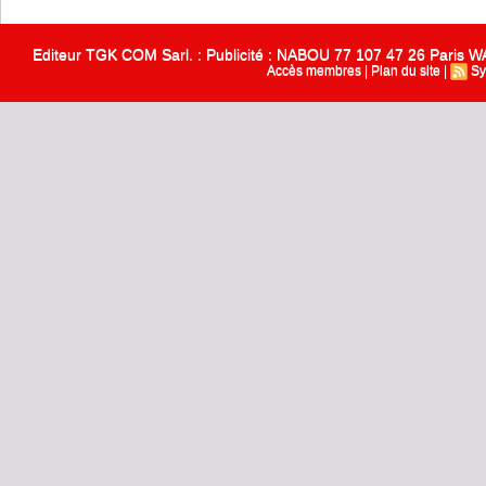
Editeur TGK COM Sarl. : Publicité : NABOU 77 107 47 26 Paris
Accès membres
|
Plan du site
|
Sy