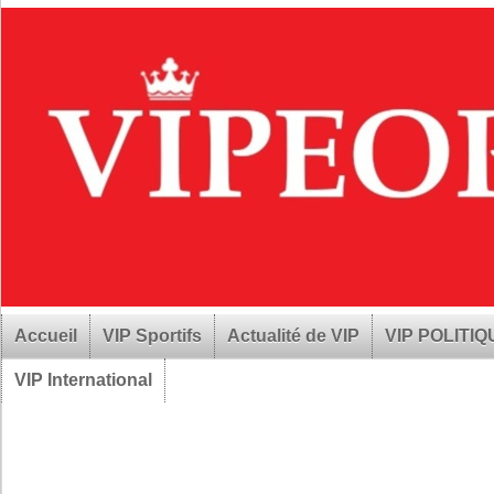
Accueil
VIP Sportifs
Actualité de VIP
VIP POLITI
VIP International