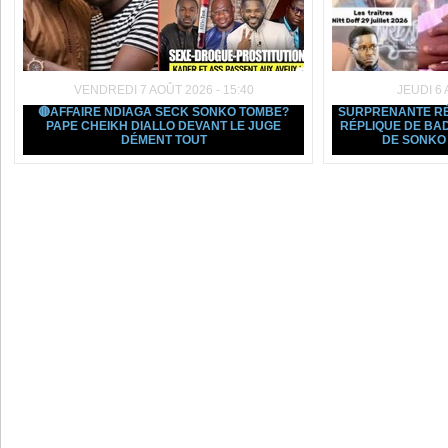
VENDREDI 7 AOÛT 2026 - 15:40
JEUDI 6 
🔴AFFAIRE NDIAGA SECK SONKO TOMBE?
SURPRENANTE RÉ
PAPE CHEIKH DIALLO DEVANT LE JUGE
RÉPLIQUE DE BAD
DÉMENT TOUT
DE SONKO 