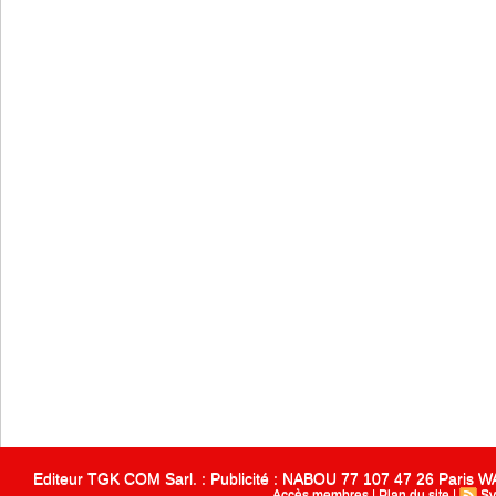
Editeur TGK COM Sarl. : Publicité : NABOU 77 107 47 26 Paris
Accès membres
|
Plan du site
|
Sy