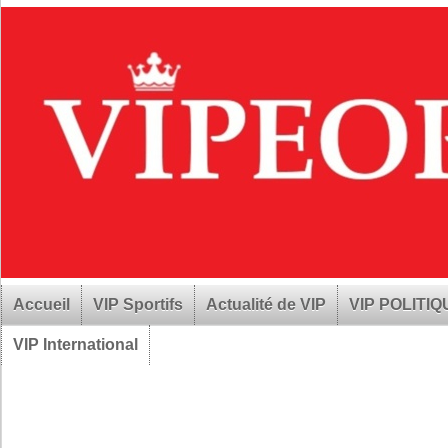
Accueil
VIP Sportifs
Actualité de VIP
VIP POLITI
VIP International