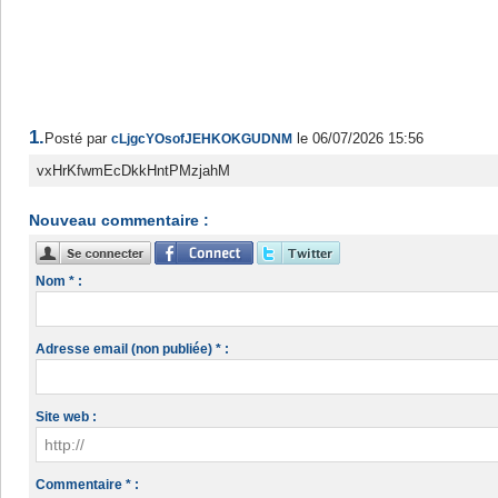
1.
Posté par
le 06/07/2026 15:56
cLjgcYOsofJEHKOKGUDNM
vxHrKfwmEcDkkHntPMzjahM
Nouveau commentaire :
Nom * :
Adresse email (non publiée) * :
Site web :
Commentaire * :