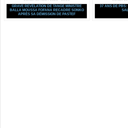
GRAVE RÉVÉLATION DE TANGE MINISTRE
37 ANS DE PBS:
BALLA MOUSSA FOFANA RECADRE SONKO
SA
APRÈS SA DÉMISSION DE PASTEF