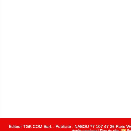
Editeur TGK COM Sarl. : Publicité : NABOU 77 107 47 26 Paris
Accès membres
|
Plan du site
|
Sy