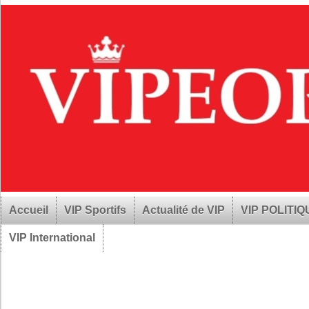
Accueil
VIP Sportifs
Actualité de VIP
VIP POLITI
VIP International