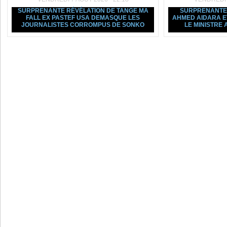
SURPRENANTE RÉVÉLATION DE TANGE MA
SURPRENANTE 
FALL EX PASTEF USA DEMASQUE LES
AHMED AIDARA ET
JOURNALISTES CORROMPUS DE SONKO
LE MINISTRE