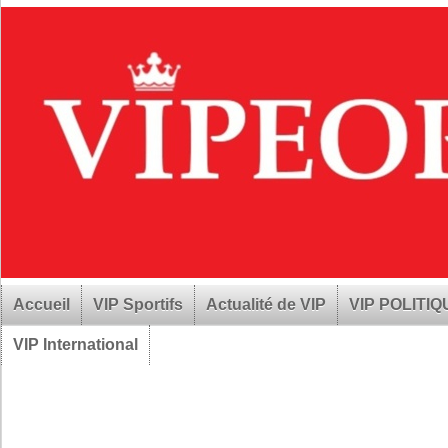
Accueil
VIP Sportifs
Actualité de VIP
VIP POLITI
VIP International