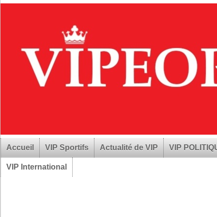
Accueil
VIP Sportifs
Actualité de VIP
VIP POLITI
VIP International