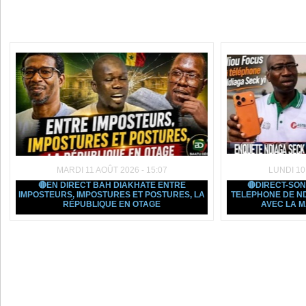
Dans la même rubrique :
MARDI 11 AOÛT 2026 - 15:07
LUNDI 10
🔴EN DIRECT BAH DIAKHATE ENTRE
🔴DIRECT-SO
IMPOSTEURS, IMPOSTURES ET POSTURES, LA
TELEPHONE DE ND
RÉPUBLIQUE EN OTAGE
AVEC LA M