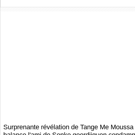
Surprenante révélation de Tange Me Moussa
balance l'ami de Sonko goordjiguen condam