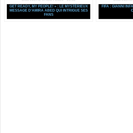
GET READY, MY PEOPLE! » : LE MYSTÉRIEUX
FIFA : GIANNI IN
MESSAGE D’AMIRA ABED QUI INTRIGUE SES
C
FANS