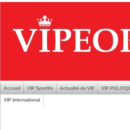
Accueil
VIP Sportifs
Actualité de VIP
VIP POLITI
VIP International