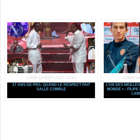
Dans la même rubrique :
LUNDI 10 AOÛT 2026 - 12:01
LUNDI 10
37 ANS DE PBS: QUAND LE RESPECT FAIT
L’UN DES MEILLE
SALLE COMBLE
MONDE » : FILIP
LAM