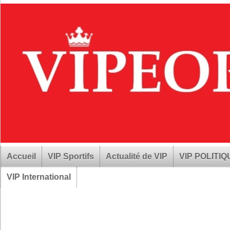
Accueil
VIP Sportifs
Actualité de VIP
VIP POLITI
VIP International