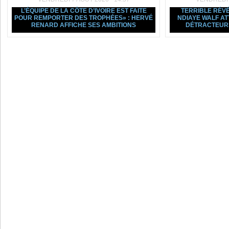
L’ÉQUIPE DE LA CÔTE D’IVOIRE EST FAITE
TERRIBLE RÉVÉ
POUR REMPORTER DES TROPHÉES» : HERVÉ
NDIAYE WALF A
RENARD AFFICHE SES AMBITIONS
DÉTRACTEURS