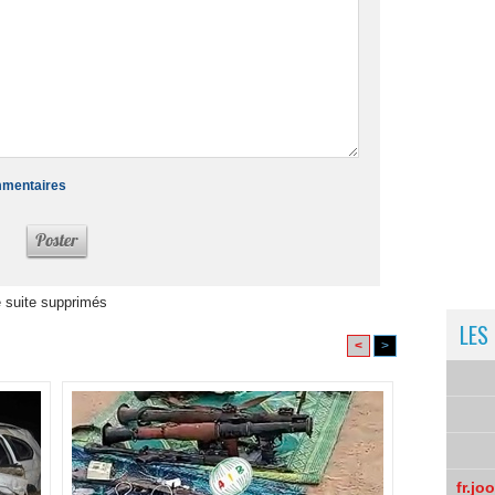
ommentaires
 suite supprimés
LES
<
>
fr.jo