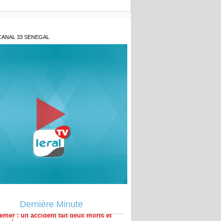
CANAL 33 SENEGAL
émer : un accident fait deux morts et
lessés
Dernière Minute
ina Faso : plus de 400 terroristes