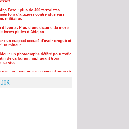
isés lors d'attaques contre plusieurs
ns militaires
 d’Ivoire : Plus d’une dizaine de morts
e fortes pluies à Abidjan
ar : un suspect accusé d’avoir drogué et
d’un mineur
hiou : un photographe déféré pour trafic
tin de carburant impliquant trois
s-service
aroye : un homme sauvagement agressé
uillé, le gang était dirigée par… une
de 75 ans
BOOK