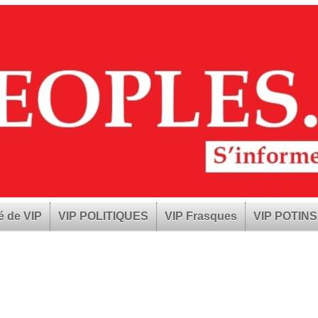
é de VIP
VIP POLITIQUES
VIP Frasques
VIP POTINS