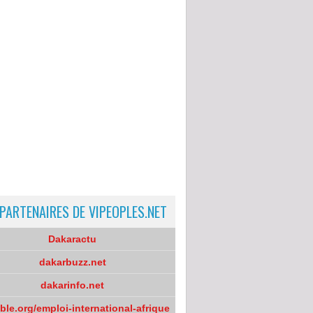
 PARTENAIRES DE VIPEOPLES.NET
Dakaractu
dakarbuzz.net
dakarinfo.net
oble.org/emploi-international-afrique