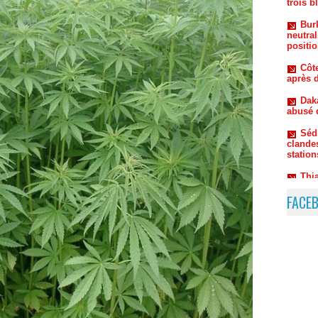
neutral
positio
Côte
après d
Dak
abusé 
Séd
clandes
station
Thi
et dépo
femme 
FACE