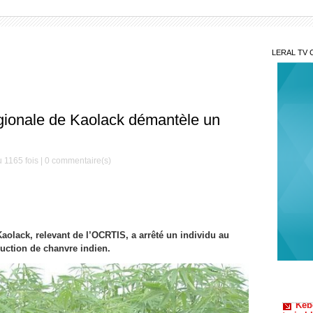
LERAL TV 
égionale de Kaolack démantèle un
 1165 fois |
0
commentaire(s)
aolack, relevant de l’OCRTIS, a arrêté un individu au
uction de chanvre indien.
Kéb
trois b
Burk