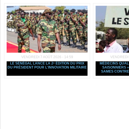
VENDREDI 7 AOÛT 2026 - 14:59
VENDREDI 7
LE SÉNÉGAL LANCE LA 2ᵉ ÉDITION DU PRIX
MÉDECINS QUALI
DU PRÉSIDENT POUR L'INNOVATION MILITAIRE
SAISONNIERS »
SAMES CONTRE 