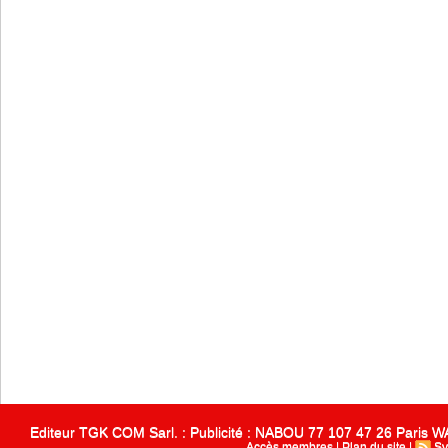
Editeur TGK COM Sarl. : Publicité : NABOU 77 107 47 26 Paris
Accès membres
|
Plan du site
|
Sy