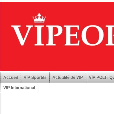
Accueil
VIP Sportifs
Actualité de VIP
VIP POLITI
VIP International