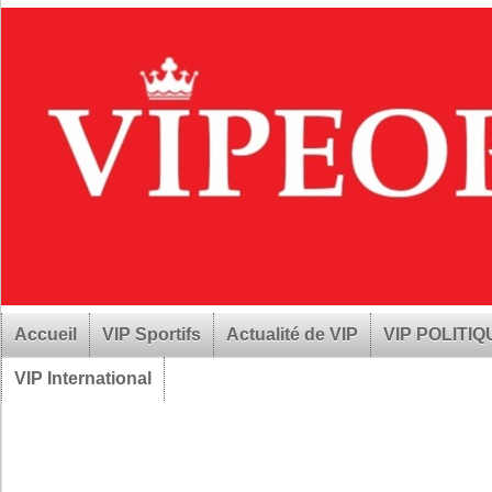
Accueil
VIP Sportifs
Actualité de VIP
VIP POLITI
VIP International