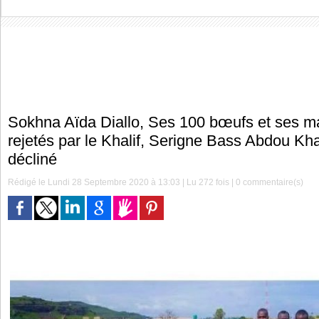
Sokhna Aïda Diallo, Ses 100 bœufs et ses ma
rejetés par le Khalif, Serigne Bass Abdou K
décliné
Rédigé le Lundi 28 Septembre 2020 à 13:03 | Lu 272 fois |
0
commentaire(s)