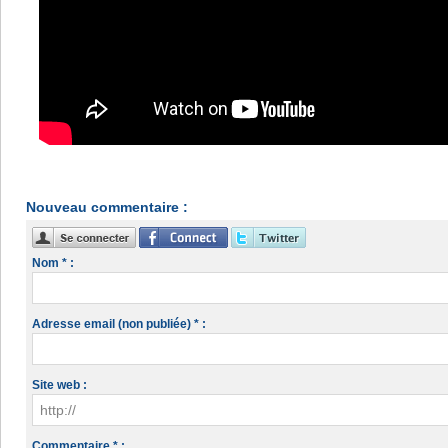
Nouveau commentaire :
Nom * :
Adresse email (non publiée) * :
Site web :
Commentaire * :