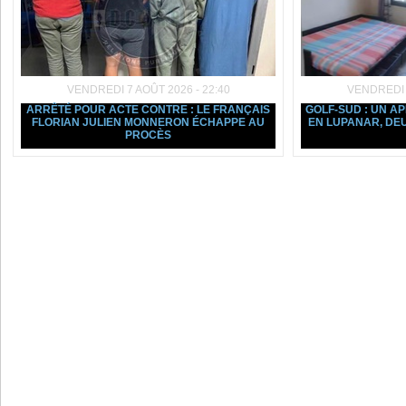
VENDREDI 7 AOÛT 2026 - 22:40
VENDREDI 7
ARRÊTÉ POUR ACTE CONTRE : LE FRANÇAIS
GOLF-SUD : UN 
FLORIAN JULIEN MONNERON ÉCHAPPE AU
EN LUPANAR, DE
PROCÈS