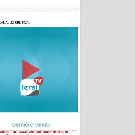
CANAL 33 SENEGAL
émer : un accident fait deux morts et
Dernière Minute
lessés
ina Faso : plus de 400 terroristes