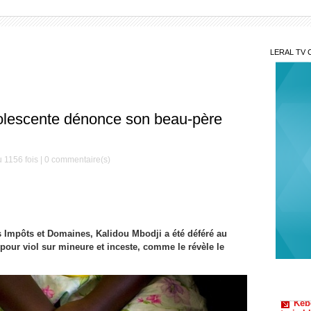
LERAL TV 
dolescente dénonce son beau-père
 1156 fois |
0
commentaire(s)
es Impôts et Domaines, Kalidou Mbodji a été déféré au
pour viol sur mineure et inceste, comme le révèle le
Kéb
trois b
Burk