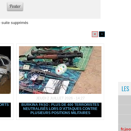
 suite supprimés
<
>
LES
JEUDI 2 JUILLET 2026 - 14:27
MORTS
BURKINA FASO : PLUS DE 400 TERRORISTES
NEUTRALISÉS LORS D'ATTAQUES CONTRE
PLUSIEURS POSITIONS MILITAIRES
fr.jo