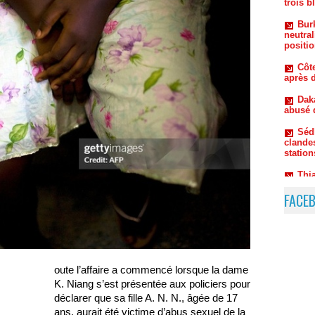
neutral
positio
Côte
après d
Dak
abusé 
Séd
clandes
station
Thi
et dépo
femme 
FACE
oute l’affaire a commencé lorsque la dame
K. Niang s’est présentée aux policiers pour
déclarer que sa fille A. N. N., âgée de 17
ans, aurait été victime d’abus sexuel de la