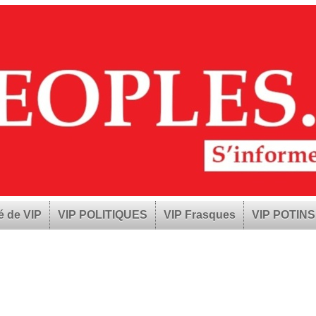
é de VIP
VIP POLITIQUES
VIP Frasques
VIP POTINS