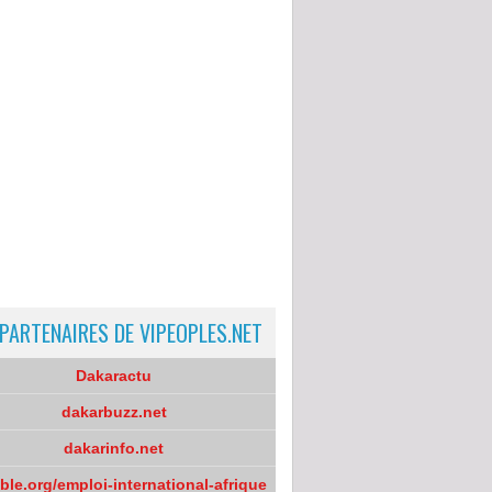
 PARTENAIRES DE VIPEOPLES.NET
Dakaractu
dakarbuzz.net
dakarinfo.net
oble.org/emploi-international-afrique