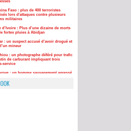
isés lors d'attaques contre plusieurs
ns militaires
 d’Ivoire : Plus d’une dizaine de morts
e fortes pluies à Abidjan
ar : un suspect accusé d’avoir drogué et
d’un mineur
hiou : un photographe déféré pour trafic
tin de carburant impliquant trois
s-service
aroye : un homme sauvagement agressé
uillé, le gang était dirigée par… une
de 75 ans
BOOK