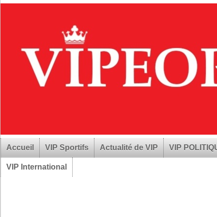
Accueil
VIP Sportifs
Actualité de VIP
VIP POLITI
VIP International