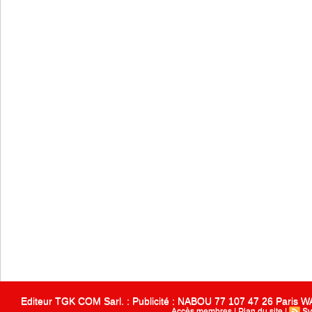
Editeur TGK COM Sarl. : Publicité : NABOU 77 107 47 26 Paris
Accès membres
|
Plan du site
|
Sy