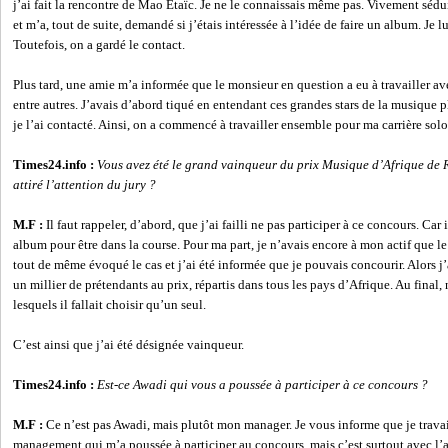
j’ai fait la rencontre de Mao Etaïc. Je ne le connaissais même pas. Vivement sédui
et m’a, tout de suite, demandé si j’étais intéressée à l’idée de faire un album. Je lui
Toutefois, on a gardé le contact.
Plus tard, une amie m’a informée que le monsieur en question a eu à travailler av
entre autres. J’avais d’abord tiqué en entendant ces grandes stars de la musique pl
je l’ai contacté. Ainsi, on a commencé à travailler ensemble pour ma carrière solo
Times24.info :
Vous avez été le grand vainqueur du prix Musique d’Afrique de RF
attiré l’attention du jury ?
M.F :
Il faut rappeler, d’abord, que j’ai failli ne pas participer à ce concours. Car i
album pour être dans la course. Pour ma part, je n’avais encore à mon actif que l
tout de même évoqué le cas et j’ai été informée que je pouvais concourir. Alors 
un millier de prétendants au prix, répartis dans tous les pays d’Afrique. Au final
lesquels il fallait choisir qu’un seul.
C’est ainsi que j’ai été désignée vainqueur.
Times24.info :
Est-ce Awadi qui vous a poussée à participer à ce concours ?
M.F :
Ce n’est pas Awadi, mais plutôt mon manager. Je vous informe que je travai
management qui m’a poussée à participer au concours, mais c’est surtout avec l’