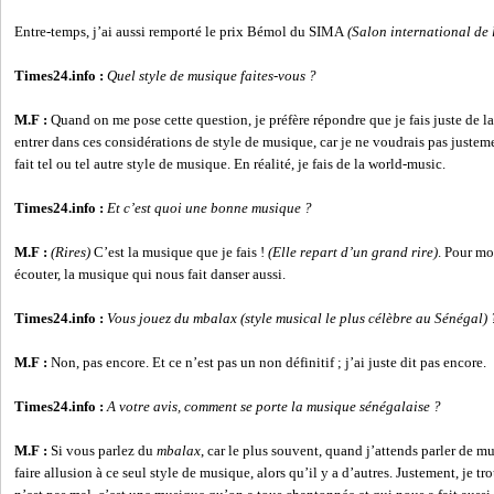
Entre-temps, j’ai aussi remporté le prix Bémol du SIMA
(Salon international de 
Times24.info :
Quel style de musique faites-vous ?
M.F :
Quand on me pose cette question, je préfère répondre que je fais juste de 
entrer dans ces considérations de style de musique, car je ne voudrais pas just
fait tel ou tel autre style de musique. En réalité, je fais de la world-music.
Times24.info :
Et c’est quoi une bonne musique ?
M.F :
(Rires)
C’est la musique que je fais !
(Elle repart d’un grand rire)
. Pour mo
écouter, la musique qui nous fait danser aussi.
Times24.info :
Vous jouez du mbalax (style musical le plus célèbre au Sénégal) 
M.F :
Non, pas encore. Et ce n’est pas un non définitif ; j’ai juste dit pas encore.
Times24.info :
A votre avis, comment se porte la musique sénégalaise ?
M.F :
Si vous parlez du
mbalax
, car le plus souvent, quand j’attends parler de m
faire allusion à ce seul style de musique, alors qu’il y a d’autres. Justement, je t