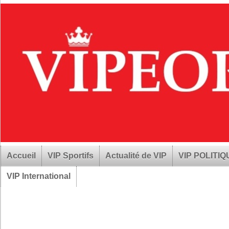
Accueil
VIP Sportifs
Actualité de VIP
VIP POLITI
VIP International