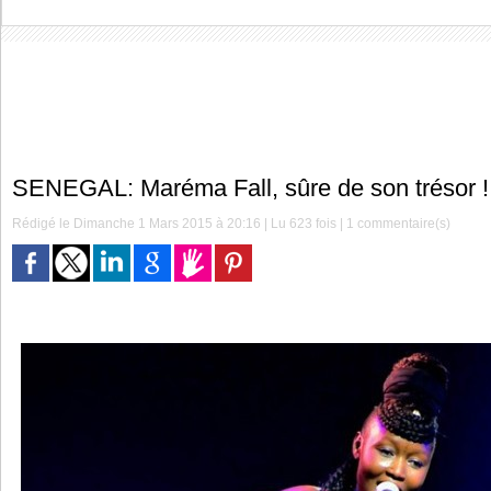
SENEGAL: Maréma Fall, sûre de son trésor !
Rédigé le Dimanche 1 Mars 2015 à 20:16 | Lu 623 fois |
1
commentaire(s)