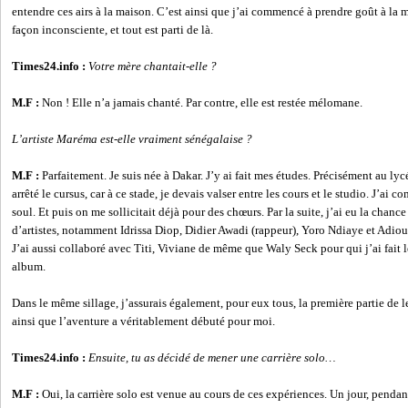
entendre ces airs à la maison. C’est ainsi que j’ai commencé à prendre goût à la
façon inconsciente, et tout est parti de là.
Times24.info :
Votre mère chantait-elle ?
M.F :
Non ! Elle n’a jamais chanté. Par contre, elle est restée mélomane.
L’artiste Maréma est-elle vraiment sénégalaise ?
M.F :
Parfaitement. Je suis née à Dakar. J’y ai fait mes études. Précisément au l
arrêté le cursus, car à ce stade, je devais valser entre les cours et le studio. J’ai 
soul. Et puis on me sollicitait déjà pour des chœurs. Par la suite, j’ai eu la chance
d’artistes, notamment Idrissa Diop, Didier Awadi (rappeur), Yoro Ndiaye et Adio
J’ai aussi collaboré avec Titi, Viviane de même que Waly Seck pour qui j’ai fait 
album.
Dans le même sillage, j’assurais également, pour eux tous, la première partie de le
ainsi que l’aventure a véritablement débuté pour moi.
Times24.info :
Ensuite, tu as décidé de mener une carrière solo…
M.F :
Oui, la carrière solo est venue au cours de ces expériences. Un jour, pendan