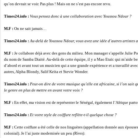
qu’on devrait se voir. Pas plus ! Mais on ne s’est pas encore revu.
Times24.info :
Vous pensez donc à une collaboration avec Youssou Ndour ?
M.F :
On ne sait jamais…
Times24.info :
Au-delà de Youssou Ndour, vous avez une idée d’autres artistes 
M.F :
Je collabore déjà avec des gens du milieu. Mon manager s’appelle Julie Ponc
du nom de Samba Diaité. Au-delà de cette équipe, il y a Mao Etaïc qui m’aide be
d’abord et avant tout un musicien qui a une grande expérience et a travaillé avec
autres, Alpha Blondy, Salif Keïta et Stevie Wonder.
Times24.info :
Peut-on dire de votre musique qu’elle est africaine, si l’on sait 
le genre en plus de mettre en avant votre voix ?
M.F :
En effet, ma vision est de représenter le Sénégal, également l’Afrique part
Times24.info :
Et votre style de coiffure reflète-t-il quelque chose ?
M.F :
Cette coiffure a été celle de nos linguères (appellation donnée aux épouses
colonial). Je l’ai juste modernisée un peu
(Rires).