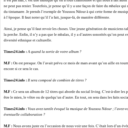
n’est pas mal, c’est une musique qu’on a tous chantonnée et qui nous a fait auss
ne peut pas renier. Toutefois, je pense qu’il y a une façon de faire du
mbalax
qui 
du tintamarre. Je prends l’exemple de Youssou Ndour à qui cette forme de musiq
à l’époque. Il faut noter qu’il l’a fait, jusque-là, de manière différente.
Ainsi, je pense qu’il faut revoir les choses. Une jeune génération de musiciens tale
la perche. Enfin, il n’y a pas que le mbalax, il y a d’autres sonorités qu’on peut 
diversité ethnique et culturelle.
Times24.info :
A quand la sortie de votre album ?
M.F :
On est presque. On l’avait prévu ce mois de mars avant qu’on aille en tourné
encore si ce sera le cas.
Times24.info :
Il sera composé de combien de titres ?
M.F :
Ce sera un album de 12 titres qui aborde du social living. C’est-à-dire les
être le mien, le vôtre ou de quelqu’un d’autre. En tout, on sera dans les faits soci
Times24.info :
Vous avez tantôt évoqué la musique de Youssou Ndour ; l’avez-v
éventuelle collaboration ?
M.F :
Nous avons juste eu l’occasion de nous voir une fois. C’était lors d’un événe