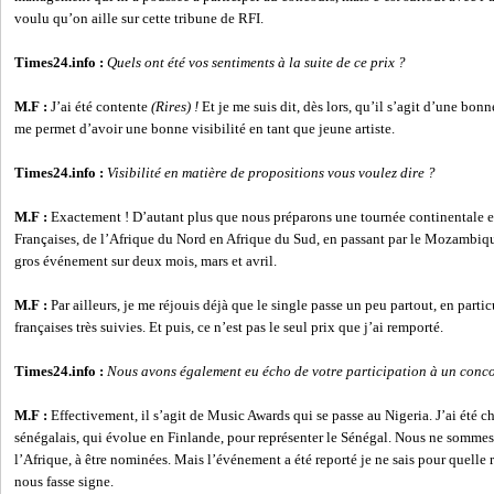
voulu qu’on aille sur cette tribune de RFI.
Times24.info :
Quels ont été vos sentiments à la suite de ce prix ?
M.F :
J’ai été contente
(Rires) !
Et je me suis dit, dès lors, qu’il s’agit d’une bon
me permet d’avoir une bonne visibilité en tant que jeune artiste.
Times24.info :
Visibilité en matière de propositions vous voulez dire ?
M.F :
Exactement ! D’autant plus que nous préparons une tournée continentale en
Françaises, de l’Afrique du Nord en Afrique du Sud, en passant par le Mozambique
gros événement sur deux mois, mars et avril.
M.F :
Par ailleurs, je me réjouis déjà que le single passe un peu partout, en partic
françaises très suivies. Et puis, ce n’est pas le seul prix que j’ai remporté.
Times24.info :
Nous avons également eu écho de votre participation à un conc
M.F :
Effectivement, il s’agit de Music Awards qui se passe au Nigeria. J’ai été 
sénégalais, qui évolue en Finlande, pour représenter le Sénégal. Nous ne sommes q
l’Afrique, à être nominées. Mais l’événement a été reporté je ne sais pour quelle
nous fasse signe.