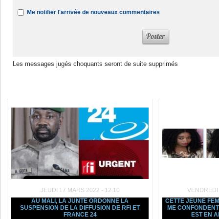
Me notifier l'arrivée de nouveaux commentaires
Les messages jugés choquants seront de suite supprimés
Dans la même rubrique :
JEUDI 17 MARS 2022 - 12:10
VENDREDI 5
AU MALI, LA JUNTE ORDONNE LA
CETTE JEUNE FEM
SUSPENSION DE LA DIFFUSION DE RFI ET
ME CONFONDENT 
FRANCE 24
EST EN 