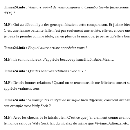
Times24.info :
Vous arrive-t-il de vous comparer à Coumba Gawlo (musicienne 
d’Or) ?
M.F :
Oui au début, il y a des gens qui faisaient cette comparaison. Et j’aime bie
C’est une femme battante. Elle n’est pas seulement une artiste, elle est encore u
je peux la prendre comme idole, car en plus de la musique, je pense qu’elle a bea
Times24.info :
Et quel autre artiste appréciez-vous ?
M.F :
Ils sont nombreux. J’apprécie beaucoup Ismaël Lô, Baba Maal…
Times24.info :
Quelles sont vos relations avec eux ?
M.F :
De très bonnes relations ! Quand on se rencontre, ils me félicitent tous et 
apprécie vraiment tous.
Times24.info :
Si vous faites ce style de musique bien différent, comment avez-v
par exemple avec Waly Seck ?
M.F :
Avec les chœurs. Je le faisais bien. C’est ce que j’ai vraiment connu avant
le monde sait que Waly Seck fait du mbalax de même que Viviane, Adiouza, etc.