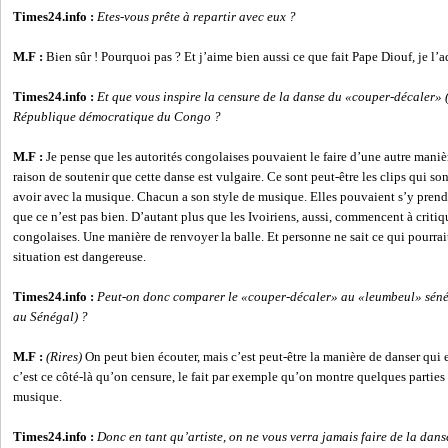
Times24.info :
Etes-vous prête à repartir avec eux ?
M.F :
Bien sûr ! Pourquoi pas ? Et j’aime bien aussi ce que fait Pape Diouf, je l’a
Times24.info :
Et que vous inspire la censure de la danse du «couper-décaler» 
République démocratique du Congo ?
M.F :
Je pense que les autorités congolaises pouvaient le faire d’une autre mani
raison de soutenir que cette danse est vulgaire. Ce sont peut-être les clips qui son
avoir avec la musique. Chacun a son style de musique. Elles pouvaient s’y prend
que ce n’est pas bien. D’autant plus que les Ivoiriens, aussi, commencent à critiq
congolaises. Une manière de renvoyer la balle. Et personne ne sait ce qui pourrait 
situation est dangereuse.
Times24.info :
Peut-on donc comparer le «couper-décaler» au «leumbeul» séné
au Sénégal) ?
M.F :
(Rires)
On peut bien écouter, mais c’est peut-être la manière de danser qui 
c’est ce côté-là qu’on censure, le fait par exemple qu’on montre quelques parties
musique.
Times24.info :
Donc en tant qu’artiste, on ne vous verra jamais faire de la dan