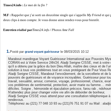
Times24.info :
Le mot de la fin ?
M.F :
Rappeler que j’ai sorti un deuxième single qui s’appelle
My Friend
et qui 
deux clips à mon compte. Je vous donne ainsi rendez-vous pour bientôt.
Entretien réalisé par
Times24.info / Photos Ame Fall
1.
Posté par
le 08/03/2015 10:12
grand voyant guérisseur
Marabout mandingue Voyant Guérisseur International aux Pouvoirs Myst
CORAN est à Votre Service 24h/24. Aladji Serigne CISSE, met à votre d
qu’il a obtenu par la grâce du bon Dieu Allah, maître des cieux et de l’un
solution à tous vos problèmes tout en vous protégeant de Pour Vous R
Aladji Serigne CISSE, Marabout l’envoûtement, de la sorcellerie et de 
pouvoirs de guérisseurs et de voyance incroyables. Guérisseur pour to
travail, sexualité, amour, comerse, voyage, professionnel, chance, exa
vos problémes de sentimental, protection, avoir marie ou famme.... mé
dificiles. Soigne , hémoroide et éjaculation précoce, farou rab , ndohoum
N’attendez plus pour changer votre vie afin de déborder de bonheur,
Aladji Serigne CISSE vous attend pour une consultation téléphonique à
rendevous.
Téléphonez au (221) 77 048 10 93 ou (221)76 751 91 07 ou Mail : alad