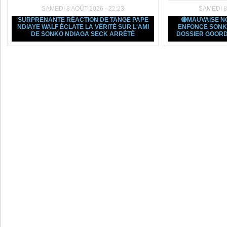
SAMEDI 8 AOÛT 2026 - 22:23
SAMEDI 8
SURPRENANTE RÉACTION DE TANGE PAPE
🔴MAUVAISE N
NDIAYE WALF ÉCLATE LA VÉRITÉ SUR L'AMI
ENFONCE SONK
DE SONKO NDIAGA SECK ARRÉTÉ
DOSSIER GOORD