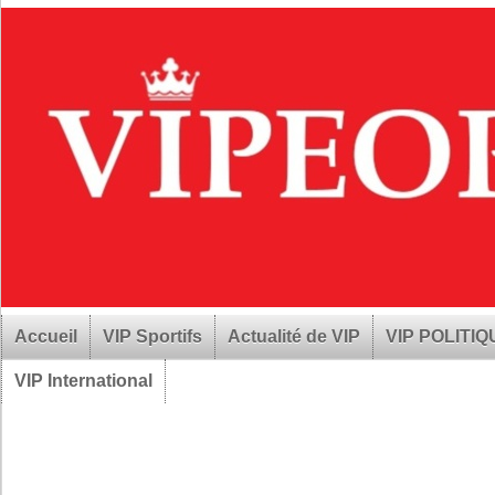
Accueil
VIP Sportifs
Actualité de VIP
VIP POLITI
VIP International