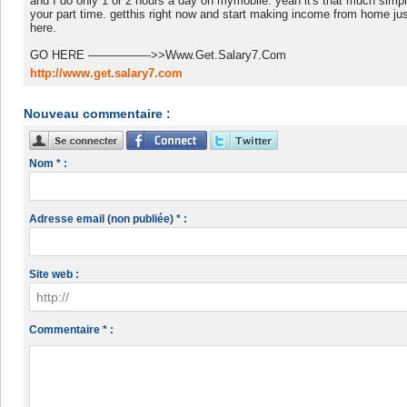
and I do only 1 or 2 hours a day on mymobile. yeah it's that much simp
your part time. getthis right now and start making income from home just
here.
GO HERE —————->>Www.Get.Salary7.Com
http://www.get.salary7.com
Nouveau commentaire :
Nom * :
Adresse email (non publiée) * :
Site web :
Commentaire * :