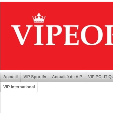
Accueil
VIP Sportifs
Actualité de VIP
VIP POLITI
VIP International