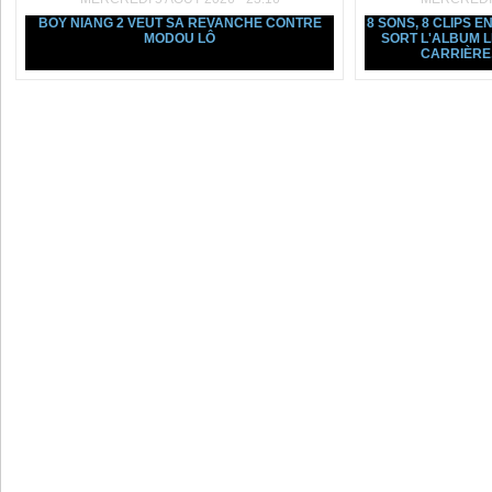
BOY NIANG 2 VEUT SA REVANCHE CONTRE
8 SONS, 8 CLIPS E
MODOU LÔ
SORT L'ALBUM L
CARRIÈRE, 