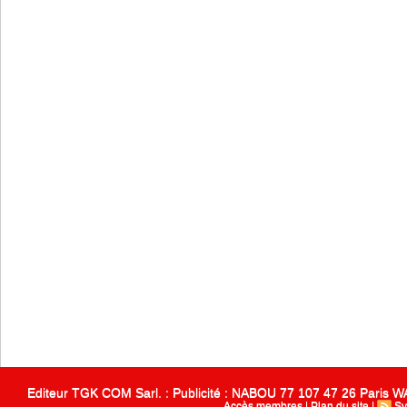
Editeur TGK COM Sarl. : Publicité : NABOU 77 107 47 26 Paris
Accès membres
|
Plan du site
|
Sy