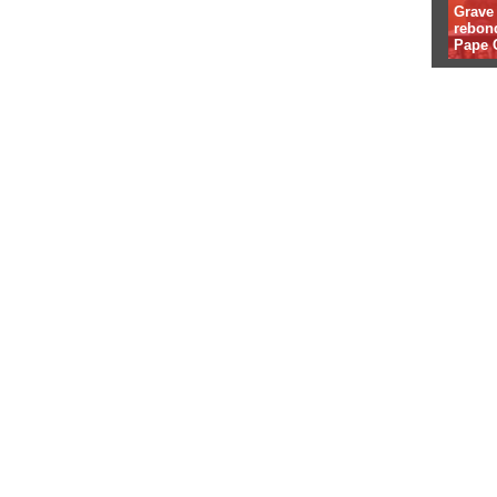
Grave 
rebon
Pape C