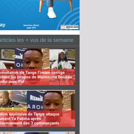
articles les + vus de la semaine
révélation de Tange l'imam corrige
ement les propos de Maimouna Bousso
onko avec Psl
tion explosive de Tange attaque
mment Ya Fatima après
risonnement des 3 commerçants