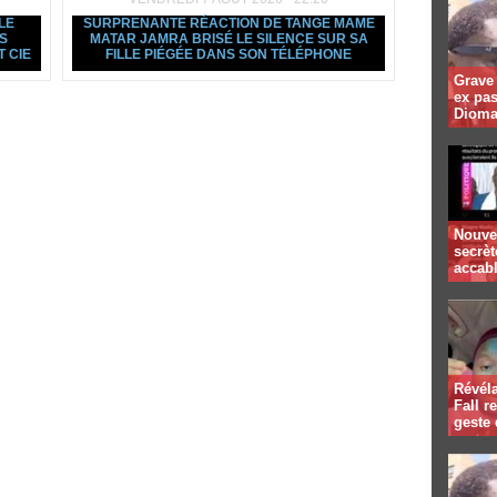
LE
SURPRENANTE RÉACTION DE TANGE MAME
S
MATAR JAMRA BRISÉ LE SILENCE SUR SA
 CIE
FILLE PIÉGÉE DANS SON TÉLÉPHONE
Grave 
ex pa
Dioma
Nouvel
secrè
accab
Révél
Fall r
geste