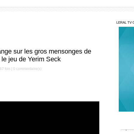
LERAL TV 
ange sur les gros mensonges de
 le jeu de Yerim Seck
67 fois |
0
commentaire(s)
Grav
rebond
Pape Ch
Sur
Jamra b
son té