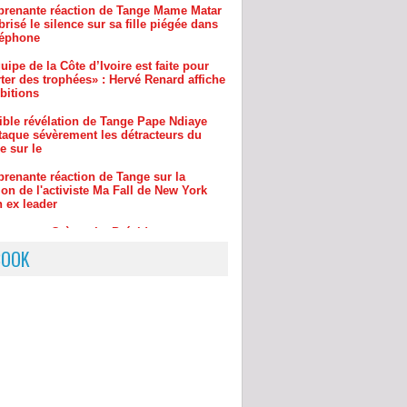
uipe de la Côte d’Ivoire est faite pour
ter des trophées» : Hervé Renard affiche
bitions
rible révélation de Tange Pape Ndiaye
ttaque sévèrement les détracteurs du
e sur le
prenante réaction de Tange sur la
ion de l'activiste Ma Fall de New York
n ex leader
ances en Grèce : Le Président
uya se signale à bord d’un bateau et
 un message aux Guinéens
BOOK