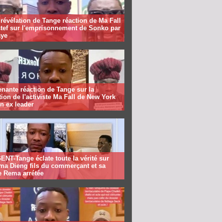
révélation de Tange réaction de Ma Fall
stef sur l'emprisonnement de Sonko par
ye
nante réaction de Tange sur la
tion de l'activiste Ma Fall de New York
n ex leader
NT-Tange éclate toute la vérité sur
ma Dieng fils du commerçant et sa
e Rema arrétée