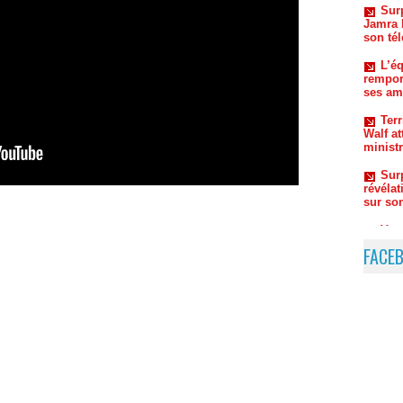
L’éq
rempor
ses am
Ter
Walf a
ministr
Sur
révélat
sur so
Vac
Doumbo
envoie
FACE