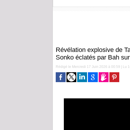
Révélation explosive de T
Sonko éclatés par Bah sur
Rédigé le Mercredi 17 Juin 2026 à 00:59 | Lu 1