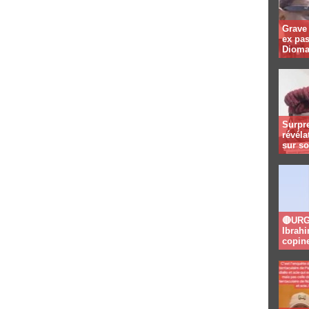
Grave 
ex pa
Dioma
Surpre
révéla
sur so
🔴URGE
Ibrahi
copin