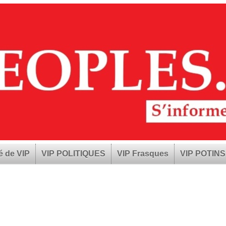
é de VIP
VIP POLITIQUES
VIP Frasques
VIP POTINS