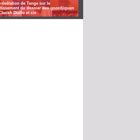
révélation de Tange sur le
dissement du dossier des goordjiguen
heikh Diallo et cie