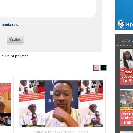
ommentaires
Les 
 suite supprimés
<
>
Grave 
sévèr
sur S
Révéla
viole
l'emp
VENDREDI 7 AOÛT 2026 - 22:20