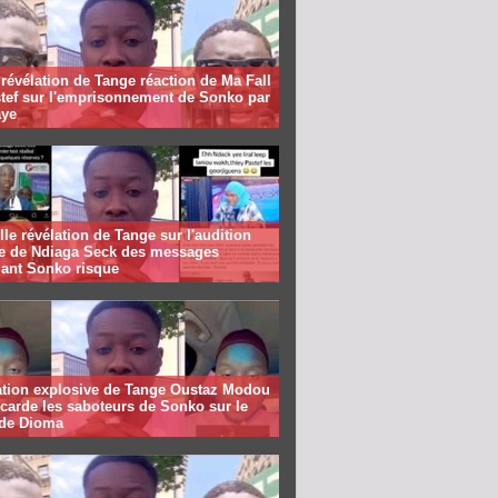
révélation de Tange réaction de Ma Fall
stef sur l'emprisonnement de Sonko par
ye
le révélation de Tange sur l'audition
te de Ndiaga Seck des messages
lant Sonko risque
ation explosive de Tange Oustaz Modou
ecarde les saboteurs de Sonko sur le
 de Dioma