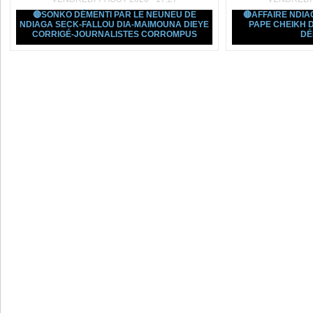
🔴SONKO DÉMENTI PAR LE NEUNEU DE
🔴AFFAIRE NDI
NDIAGA SECK-FALLOU DIA-MAIMOUNA DIEYE
PAPE CHEIKH 
CORRIGÉ-JOURNALISTES CORROMPUS
DÉ