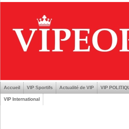
Accueil
VIP Sportifs
Actualité de VIP
VIP POLITI
VIP International