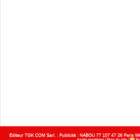
Editeur TGK COM Sarl. : Publicité : NABOU 77 107 47 26 Paris
Accès membres
|
Plan du site
|
Sy