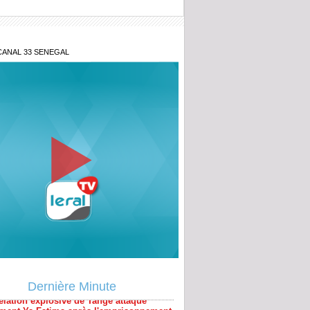
CANAL 33 SENEGAL
élation explosive de Tange attaque
ment Ya Fatima après l'emprisonnement
commerçants
Dernière Minute
ve révélation de Tange l'imam corrige