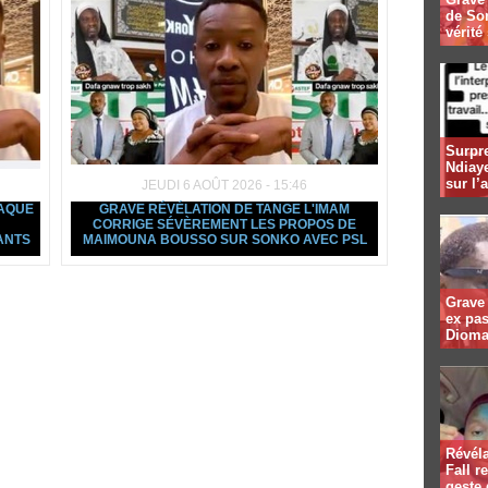
de Son
vérité
Surpr
Ndiay
sur l’
JEUDI 6 AOÛT 2026 - 15:46
TAQUE
GRAVE RÉVÉLATION DE TANGE L'IMAM
CORRIGE SÉVÈREMENT LES PROPOS DE
ANTS
MAIMOUNA BOUSSO SUR SONKO AVEC PSL
Grave 
ex pa
Dioma
Révél
Fall r
geste