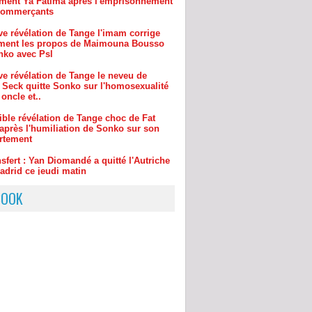
ment les propos de Maimouna Bousso
nko avec Psl
ve révélation de Tange le neveu de
 Seck quitte Sonko sur l'homosexualité
oncle et..
ible révélation de Tange choc de Fat
après l'humiliation de Sonko sur son
rtement
sfert : Yan Diomandé a quitté l'Autriche
adrid ce jeudi matin
 Niang 2 veut sa revanche contre Modou
BOOK