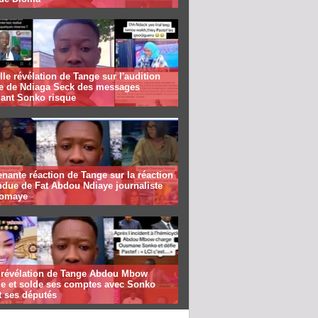
le révélation de Tange sur l'audition
te de Ndiaga Seck des messages
lant Sonko risque
nante réaction de Tange sur la réaction
ndue de Fat Abdou Ndiaye journaliste
iomaye
 révélation de Tange Abdou Mbow
ie et solde ses comptes avec Sonko
t ses députés