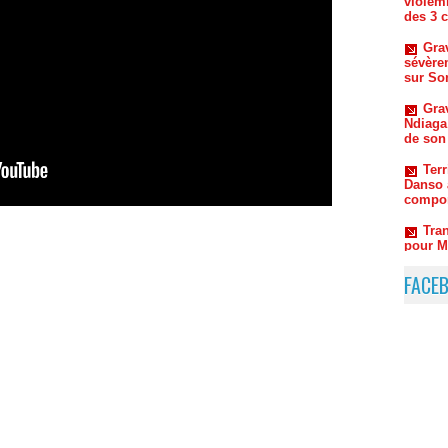
sévère
sur So
Gra
Ndiaga
de son 
Terr
Danso 
compo
Tran
pour M
Boy
Lô
FACE