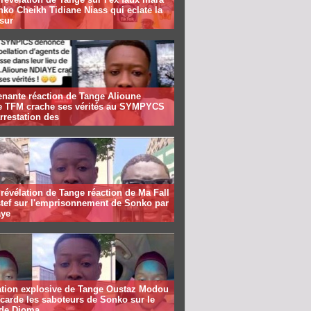
ko Cheikh Tidiane Niass qui eclate la
 sur
enante réaction de Tange Alioune
e TFM crache ses vérités au SYMPYCS
arrestation des
révélation de Tange réaction de Ma Fall
stef sur l'emprisonnement de Sonko par
ye
ation explosive de Tange Oustaz Modou
ecarde les saboteurs de Sonko sur le
 de Dioma