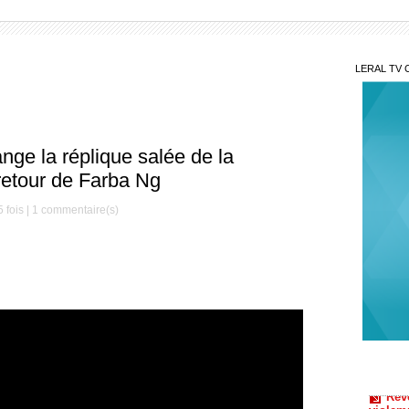
LERAL TV 
nge la réplique salée de la
 retour de Farba Ng
 fois |
1
commentaire(s)
Rév
violem
des 3 
Gra