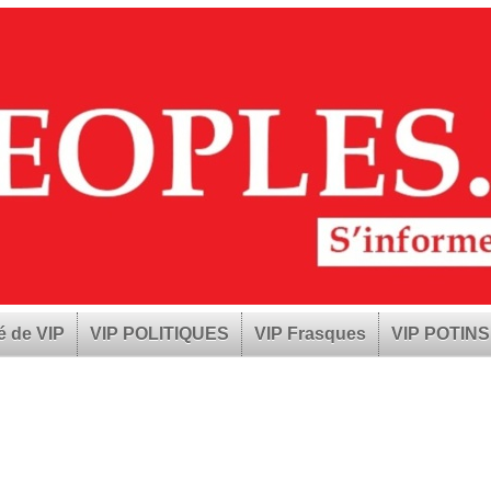
é de VIP
VIP POLITIQUES
VIP Frasques
VIP POTINS