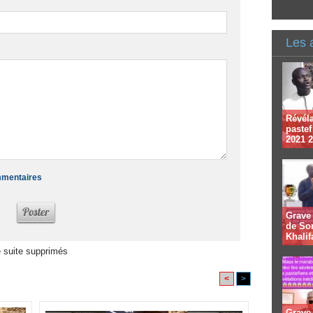
Les 
Révéla
pastef
2021 
ommentaires
Grave
de So
Khalif
 suite supprimés
<
>
Grave 