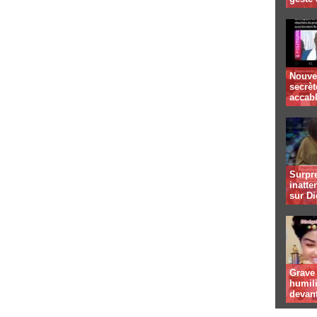
Nouvel
secrè
accab
Surpre
inatte
sur D
Grave
humil
devan