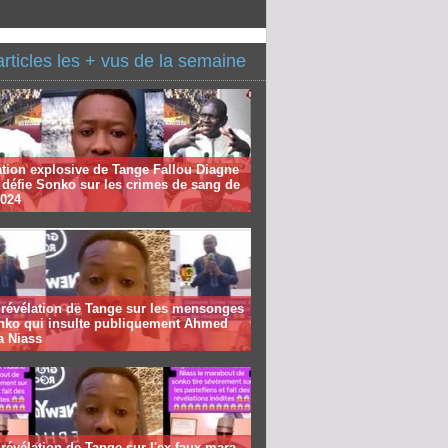
articles les + vus de la semaine
tion explosive de Tange Fallou Diagne
 défie Sonko sur les crimes de sang de
2024
 révélation de Tange sur les mensonges
nko qui insulte publiquement Ahmed
a Niass
révélation de Tange sur l'ex faux mara