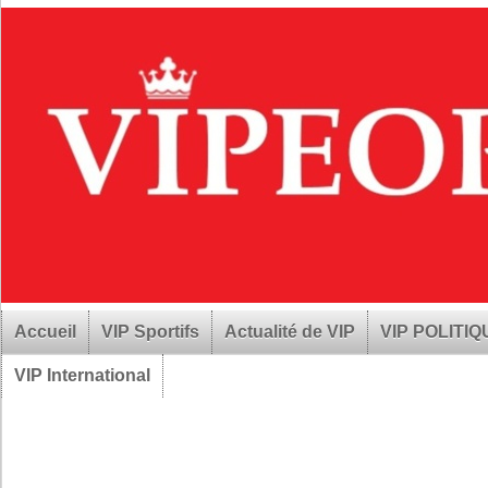
Accueil
VIP Sportifs
Actualité de VIP
VIP POLITI
VIP International