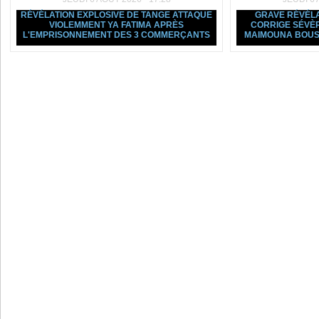
RÉVÉLATION EXPLOSIVE DE TANGE ATTAQUE
GRAVE RÉVÉLA
VIOLEMMENT YA FATIMA APRÈS
CORRIGE SÉVÈ
L'EMPRISONNEMENT DES 3 COMMERÇANTS
MAIMOUNA BOUS