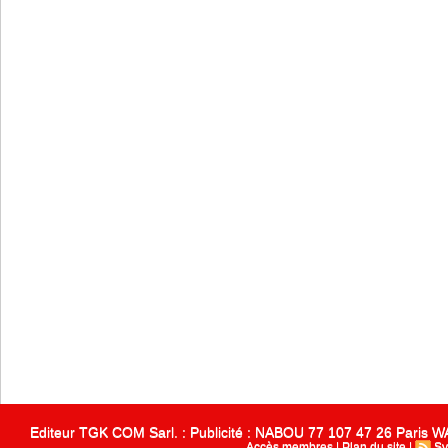
Editeur TGK COM Sarl. : Publicité : NABOU 77 107 47 26 Paris
Accès membres
|
Plan du site
|
Sy