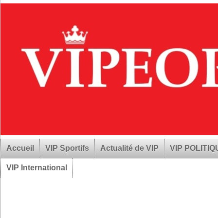
Accueil
VIP Sportifs
Actualité de VIP
VIP POLITI
VIP International