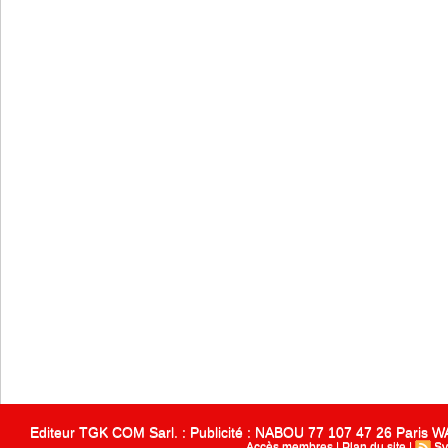
Editeur TGK COM Sarl. : Publicité : NABOU 77 107 47 26 Paris
Accès membres
|
Plan du site
|
Sy