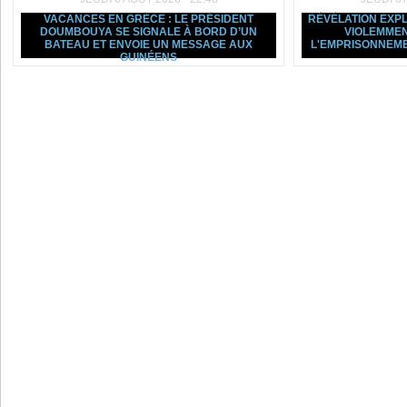
VACANCES EN GRÈCE : LE PRÉSIDENT
RÉVÉLATION EXPL
DOUMBOUYA SE SIGNALE À BORD D’UN
VIOLEMMEN
BATEAU ET ENVOIE UN MESSAGE AUX
L'EMPRISONNEM
GUINÉENS