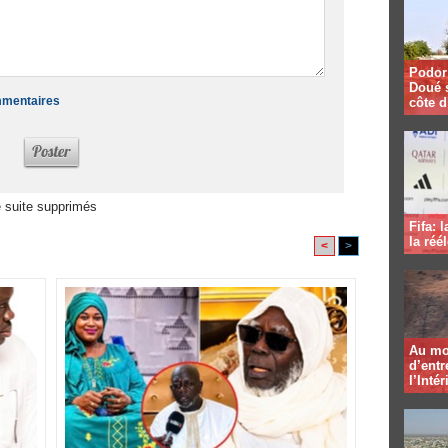
Podor 
Doué 
ommentaires
côte d
 suite supprimés
Fifa: 
la réé
<
>
Au mo
d’entr
l’Intér