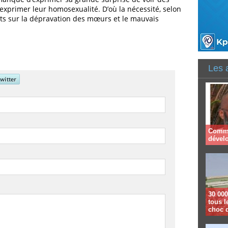
 exprimer leur homosexualité. D’où la nécessité, selon
ants sur la dépravation des mœurs et le mauvais
Les 
Comme
dével
30 000
tous l
choc 