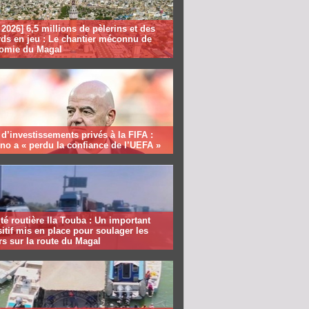
2026] 6,5 millions de pèlerins et des
rds en jeu : Le chantier méconnu de
nomie du Magal
 d’investissements privés à la FIFA :
ino a « perdu la confiance de l’UEFA »
té routière Ila Touba : Un important
itif mis en place pour soulager les
s sur la route du Magal