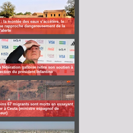
: la montée des eaux s’accélère, le
se rapproche dangereusement de la
’alerte
la fédération galloise retire son soutien à
lection du président Infantino
ins 67 migrants sont morts en essayant
er à Ceuta (ministre espagnol de
ieur)