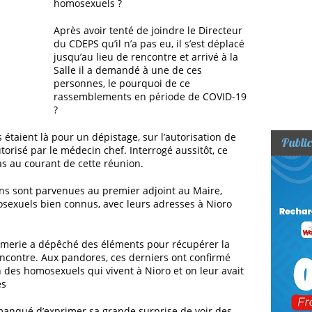
homosexuels ?
Après avoir tenté de joindre le Directeur
du CDEPS qu’il n’a pas eu, il s’est déplacé
jusqu’au lieu de rencontre et arrivé à la
Salle il a demandé à une de ces
personnes, le pourquoi de ce
rassemblements en période de COVID-19
?
étaient là pour un dépistage, sur l’autorisation de
Public
autorisé par le médecin chef. Interrogé aussitôt, ce
as au courant de cette réunion.
sons sont parvenues au premier adjoint au Maire,
osexuels bien connus, avec leurs adresses à Nioro
ndarmerie a dépêché des éléments pour récupérer la
rencontre. Aux pandores, ces derniers ont confirmé
on des homosexuels qui vivent à Nioro et on leur avait
es
 manqué d’exprimer sa grande surprise de voir des