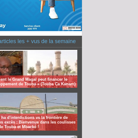
articles les + vus de la semaine
nt le Grand Magal peut financer le
oppement de Touba » (Touba Ca Kanam)
 ha d'interdictions vs la frontière de
es excès : Bienvenue dans les coulisses
de Touba et Mbacké !