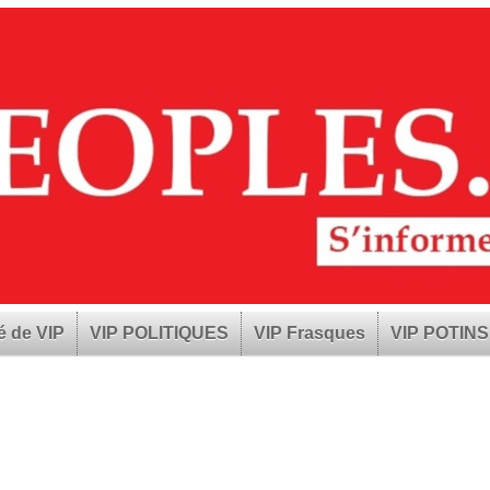
é de VIP
VIP POLITIQUES
VIP Frasques
VIP POTINS