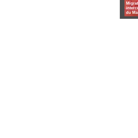
Migrat
interc
du Ma