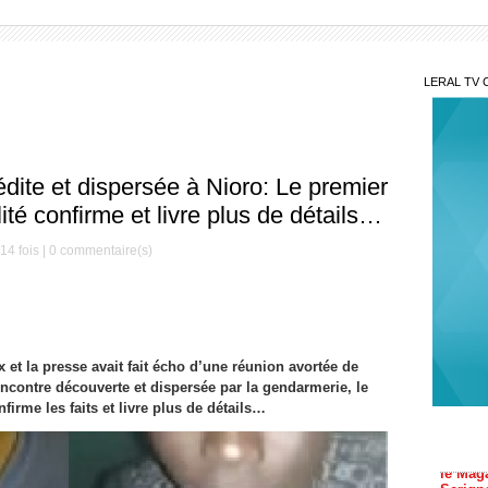
LERAL TV 
dite et dispersée à Nioro: Le premier
lité confirme et livre plus de détails…
14 fois |
0
commentaire(s)
Mis
et la presse avait fait écho d’une réunion avortée de
ncontre découverte et dispersée par la gendarmerie, le
Décè
le Mag
firme les faits et livre plus de détails…
Serign
Gam
Maoulo