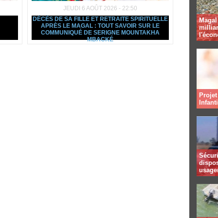
JEUDI 6 AOÛT 2026 - 22:50
DÉCÈS DE SA FILLE ET RETRAITE SPIRITUELLE
Magal 
APRÈS LE MAGAL : TOUT SAVOIR SUR LE
millia
COMMUNIQUÉ DE SERIGNE MOUNTAKHA
l'éco
MBACKÉ
Projet
Infant
Sécuri
dispos
usager