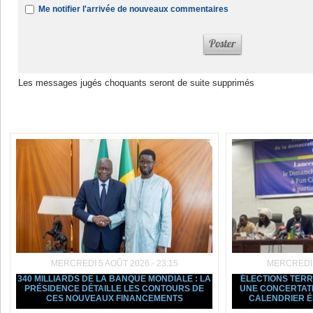
Me notifier l'arrivée de nouveaux commentaires
Les messages jugés choquants seront de suite supprimés
Dans la même rubrique :
MERCREDI 5 AOÛT 2026 - 23:15
MERCREDI 5
340 MILLIARDS DE LA BANQUE MONDIALE : LA
ÉLECTIONS TERRI
PRÉSIDENCE DÉTAILLE LES CONTOURS DE
UNE CONCERTATI
CES NOUVEAUX FINANCEMENTS
CALENDRIER 