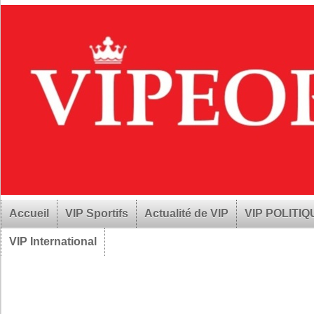
Accueil
VIP Sportifs
Actualité de VIP
VIP POLITI
VIP International