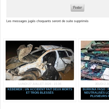
Les messages jugés choquants seront de suite supprimés
Dans la même rubrique :
LUNDI 27 JUILLET 2026 - 15:36
JEUDI 2 J
KÉBÉMER : UN ACCIDENT FAIT DEUX MORTS
BURKINA FASO : 
ET TROIS BLESSÉS
NEUTRALISÉS L
PLUSIEURS P