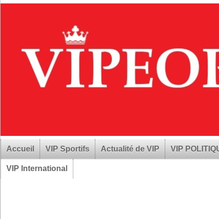
Accueil
VIP Sportifs
Actualité de VIP
VIP POLITI
VIP International