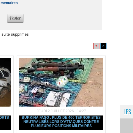
ommentaires
 suite supprimés
<
>
LES
JEUDI 2 JUILLET 2026 - 14:27
MORTS
BURKINA FASO : PLUS DE 400 TERRORISTES
NEUTRALISÉS LORS D'ATTAQUES CONTRE
PLUSIEURS POSITIONS MILITAIRES