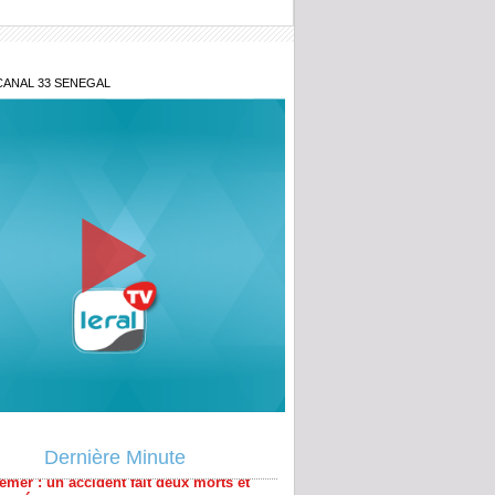
CANAL 33 SENEGAL
émer : un accident fait deux morts et
Dernière Minute
lessés
ina Faso : plus de 400 terroristes