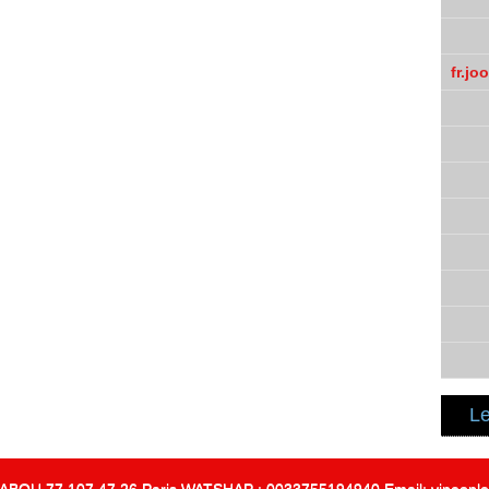
fr.jo
Le