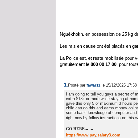
Nguékhokh, en possession de 25 kg de
Les mis en cause ont été placés en gar
La Police est, et reste mobilisée pour v
gratuitement le
800 00 17 00
, pour tout
1.
Posté par
le 15/12/2025 17:58
fawar11
I am going to tell you guys a secret of
extra $18k or more while staying at hom
gave this only 5 or maximum 3 hours pe
child can do this and earns money online.
some basic knowledge of computer and i
right now by follow instructions on this 
𝐆𝐎 𝐇𝐄𝐑𝐄→ →
https://www.pay.salary3.com